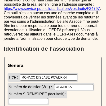
informations concernant cette démarche ainsi que la
possibiltié de la réaliser en ligne à l'adresse suivante :
https://www.service-public.fr/particuliers/vosdroits/F34797
.
Cet outil n'est en aucun cas une démarche complète et il
conviendra de vérifier les données avant de les retourner
par vos soins à l'administration. Le site Assoce.fr ne peut-
être tenu pour responsable pour toute erreur qui pourrait
découler de l'utilisation du CERFA pré-rempli. Vous
retrouverez par ailleurs dans le CERFA les documents à
joindre à l'administration pour chaque type de demande.
Identification de l’association
Général
Titre :
Numéro de dossier (W...) :
Numéro SIREN/SIRET (facultatif) :