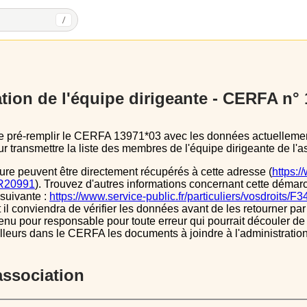
/
tion de l'équipe dirigeante - CERFA n°
 transmettre la liste des membres de l'équipe dirigeante de l'as
ure peuvent être directement récupérés à cette adresse (
https:/
s/R20991
). Trouvez d'autres informations concernant cette démarc
 suivante :
https://www.service-public.fr/particuliers/vosdroits/F
l conviendra de vérifier les données avant de les retourner par 
tenu pour responsable pour toute erreur qui pourrait découler de
illeurs dans le CERFA les documents à joindre à l'administrati
’association