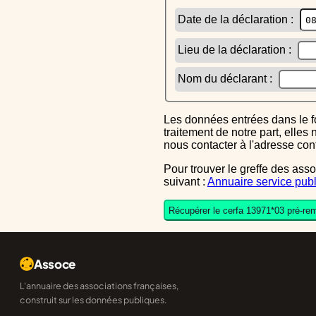
Date de la déclaration :
Lieu de la déclaration :
Nom du déclarant :
Les données entrées dans le formulaire sont uniquement inscrites dans le CERFA généré, elles ne font l'objet d'aucun autre
traitement de notre part, elle
nous contacter à l'adresse co
Pour trouver le greffe des associations auquel vous devrez ensuite envoyer le CERFA completé, reportez-vous sur l'annuaire
suivant :
Annuaire service publ
Récupérer le cerfa 13971*03 pré-rem
Assoce
L'annuaire des associations françaises,
construit sur les données publiques.