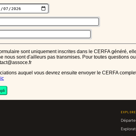
s ne nous sont d'ailleurs pas transmises. Pour toutes questions 
ntact@assoce.fr
ic
pli
EXPLOR
Départe
Explorat