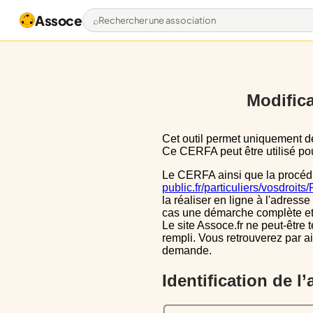
Assoce
Rechercher une association
Modifica
Cet outil permet uniquement de pré-remplir le CERFA 13971*03 avec les données actuellement disponibles publiquement.
Ce CERFA peut être utilisé pour
Le CERFA ainsi que la procéd
public.fr/particuliers/vosdroit
la réaliser en ligne à l'adresse
cas une démarche complète et i
Le site Assoce.fr ne peut-être 
rempli. Vous retrouverez par a
demande.
Identification de l