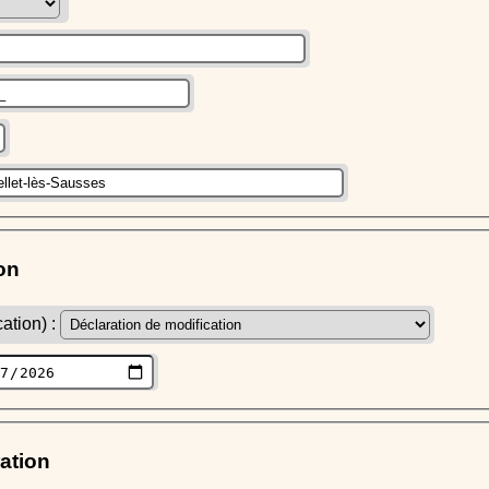
on
ation) :
ration