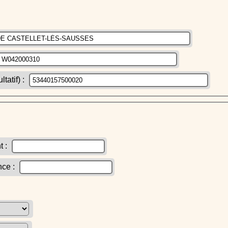
atif) :
t :
nce :