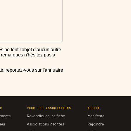
ou remarques n'hésitez pas à
ER
POUR LES ASSOCIATIONS
ASSOCE
ments
Revendiquer une fiche
Manifeste
eur
Associations inscrites
Rejoindre