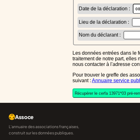
Date de la déclaration :
Lieu de la déclaration :
Nom du déclarant :
Les données entrées dans le formulaire sont uniquement inscrites dans le CERFA généré, elles ne font l'objet d'aucun autre
traitement de notre part, elle
nous contacter à l'adresse co
Pour trouver le greffe des associations auquel vous devrez ensuite envoyer le CERFA completé, reportez-vous sur l'annuaire
suivant :
Annuaire service publ
Récupérer le cerfa 13971*03 pré-rem
Assoce
L'annuaire des associations françaises,
construit sur les données publiques.