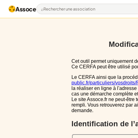
Assoce
Rechercher une association
Modifica
Cet outil permet uniquement de pré-remplir le CERFA 13971*03 avec les données actuellement disponibles publiquement.
Ce CERFA peut être utilisé pour
Le CERFA ainsi que la procéd
public.fr/particuliers/vosdroit
la réaliser en ligne à l'adresse
cas une démarche complète et i
Le site Assoce.fr ne peut-être 
rempli. Vous retrouverez par a
demande.
Identification de l