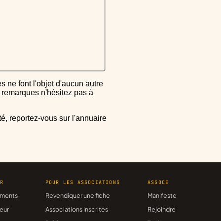
ou remarques n'hésitez pas à
ER
POUR LES ASSOCIATIONS
ASSOCE
ments
Revendiquer une fiche
Manifeste
eur
Associations inscrites
Rejoindre