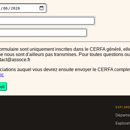
s ne nous sont d'ailleurs pas transmises. Pour toutes questions 
ntact@assoce.fr
ic
pli
EXPLOR
Départe
Explorat