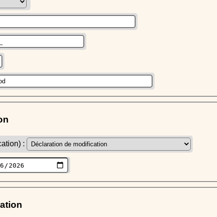
on
ation) :
ration