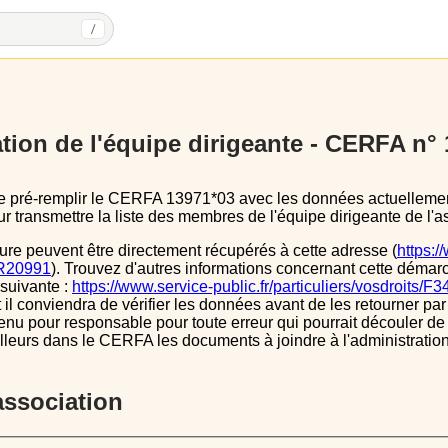
/
tion de l'équipe dirigeante - CERFA n°
 transmettre la liste des membres de l'équipe dirigeante de l'as
ure peuvent être directement récupérés à cette adresse (
https:/
s/R20991
). Trouvez d'autres informations concernant cette démarc
 suivante :
https://www.service-public.fr/particuliers/vosdroits/F
l conviendra de vérifier les données avant de les retourner par 
tenu pour responsable pour toute erreur qui pourrait découler de
illeurs dans le CERFA les documents à joindre à l'administrati
’association