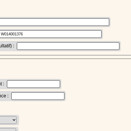
atif) :
t :
nce :