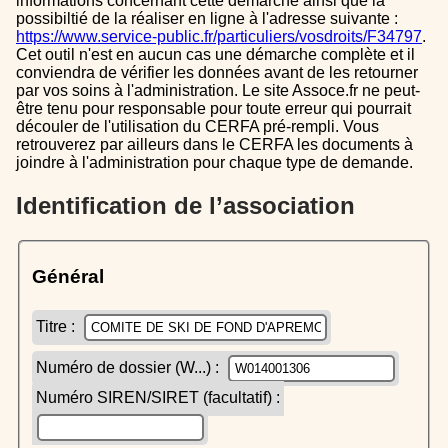
informations concernant cette démarche ainsi que la
possibiltié de la réaliser en ligne à l'adresse suivante :
https://www.service-public.fr/particuliers/vosdroits/F34797
.
Cet outil n'est en aucun cas une démarche complète et il
conviendra de vérifier les données avant de les retourner
par vos soins à l'administration. Le site Assoce.fr ne peut-
être tenu pour responsable pour toute erreur qui pourrait
découler de l'utilisation du CERFA pré-rempli. Vous
retrouverez par ailleurs dans le CERFA les documents à
joindre à l'administration pour chaque type de demande.
Identification de l’association
Général
Titre :
Numéro de dossier (W...) :
Numéro SIREN/SIRET (facultatif) :