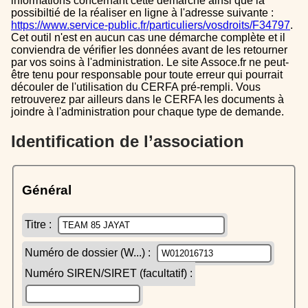
informations concernant cette démarche ainsi que la
possibiltié de la réaliser en ligne à l'adresse suivante :
https://www.service-public.fr/particuliers/vosdroits/F34797
.
Cet outil n'est en aucun cas une démarche complète et il
conviendra de vérifier les données avant de les retourner
par vos soins à l'administration. Le site Assoce.fr ne peut-
être tenu pour responsable pour toute erreur qui pourrait
découler de l'utilisation du CERFA pré-rempli. Vous
retrouverez par ailleurs dans le CERFA les documents à
joindre à l'administration pour chaque type de demande.
Identification de l’association
Général
Titre :
Numéro de dossier (W...) :
Numéro SIREN/SIRET (facultatif) :