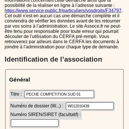
informations concernant cette démarche ainsi que la
possibiltié de la réaliser en ligne à l'adresse suivante :
https://www.service-public.fr/particuliers/vosdroits/F34797
.
Cet outil n'est en aucun cas une démarche complète et il
conviendra de vérifier les données avant de les retourner
par vos soins à l'administration. Le site Assoce.fr ne peut-
être tenu pour responsable pour toute erreur qui pourrait
découler de l'utilisation du CERFA pré-rempli. Vous
retrouverez par ailleurs dans le CERFA les documents à
joindre à l'administration pour chaque type de demande.
Identification de l’association
Général
Titre :
Numéro de dossier (W...) :
Numéro SIREN/SIRET (facultatif) :