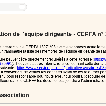
/
tion de l'équipe dirigeante - CERFA n°
 transmettre la liste des membres de l'équipe dirigeante de l'as
ure peuvent être directement récupérés à cette adresse (
https:/
s/R20991
). Trouvez d'autres informations concernant cette démarc
 suivante :
https://www.service-public.fr/particuliers/vosdroits/F
l conviendra de vérifier les données avant de les retourner par 
tenu pour responsable pour toute erreur qui pourrait découler de
illeurs dans le CERFA les documents à joindre à l'administrati
’association