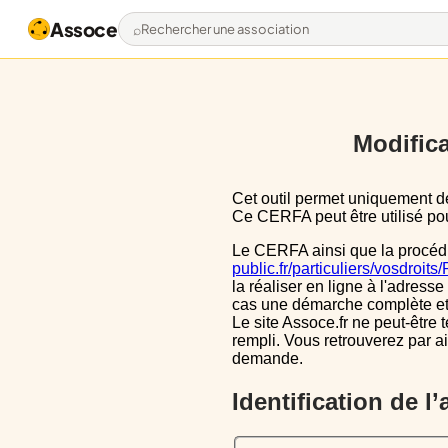
Assoce
Rechercher une association
Modifica
Cet outil permet uniquement de pré-remplir le CERFA 13971*03 avec les données actuellement disponibles publiquement.
Ce CERFA peut être utilisé pour
Le CERFA ainsi que la procéd
public.fr/particuliers/vosdroit
la réaliser en ligne à l'adresse
cas une démarche complète et i
Le site Assoce.fr ne peut-être 
rempli. Vous retrouverez par a
demande.
Identification de l