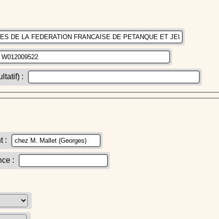
atif) :
t :
nce :