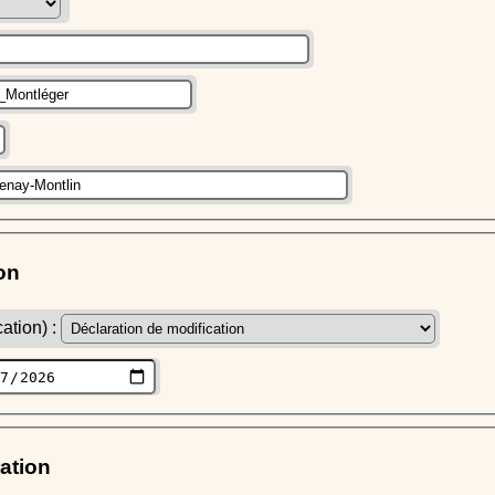
on
ation) :
ration