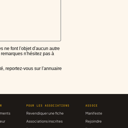
ou remarques n'hésitez pas à
ER
POUR LES ASSOCIATIONS
ASSOCE
ments
Revendiquer une fiche
Manifeste
eur
Associations inscrites
Rejoindre