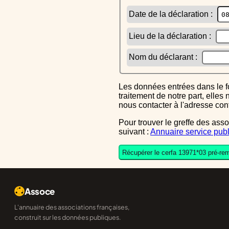
Date de la déclaration :
Lieu de la déclaration :
Nom du déclarant :
Les données entrées dans le formulaire sont uniquement inscrites dans le CERFA généré, elles ne font l'objet d'aucun autre
traitement de notre part, elle
nous contacter à l'adresse co
Pour trouver le greffe des associations auquel vous devrez ensuite envoyer le CERFA completé, reportez-vous sur l'annuaire
suivant :
Annuaire service publ
Récupérer le cerfa 13971*03 pré-rem
Assoce
L'annuaire des associations françaises,
construit sur les données publiques.