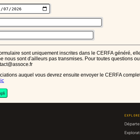
s ne nous sont d'ailleurs pas transmises. Pour toutes questions 
ntact@assoce.fr
ic
pli
EXPLOR
Départe
Explorat