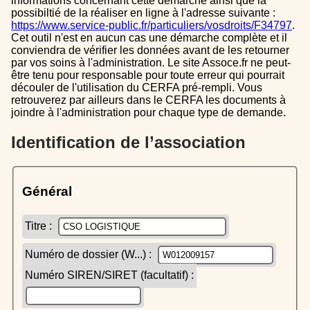
informations concernant cette démarche ainsi que la
possibiltié de la réaliser en ligne à l'adresse suivante :
https://www.service-public.fr/particuliers/vosdroits/F34797
.
Cet outil n'est en aucun cas une démarche complète et il
conviendra de vérifier les données avant de les retourner
par vos soins à l'administration. Le site Assoce.fr ne peut-
être tenu pour responsable pour toute erreur qui pourrait
découler de l'utilisation du CERFA pré-rempli. Vous
retrouverez par ailleurs dans le CERFA les documents à
joindre à l'administration pour chaque type de demande.
Identification de l’association
Général
Titre :
Numéro de dossier (W...) :
Numéro SIREN/SIRET (facultatif) :