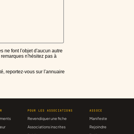
ou remarques n'hésitez pas à
ER
POUR LES ASSOCIATIONS
ASSOCE
ments
Revendiquer une fiche
Manifeste
eur
Associations inscrites
Rejoindre