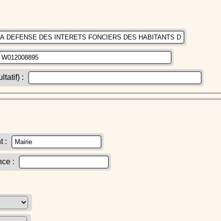
atif) :
t :
nce :