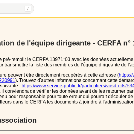
/
tion de l'équipe dirigeante - CERFA n°
 transmettre la liste des membres de l'équipe dirigeante de l'as
ure peuvent être directement récupérés à cette adresse (
https:/
s/R20991
). Trouvez d'autres informations concernant cette démarc
 suivante :
https://www.service-public.fr/particuliers/vosdroits/F
l conviendra de vérifier les données avant de les retourner par 
tenu pour responsable pour toute erreur qui pourrait découler de
illeurs dans le CERFA les documents à joindre à l'administrati
’association