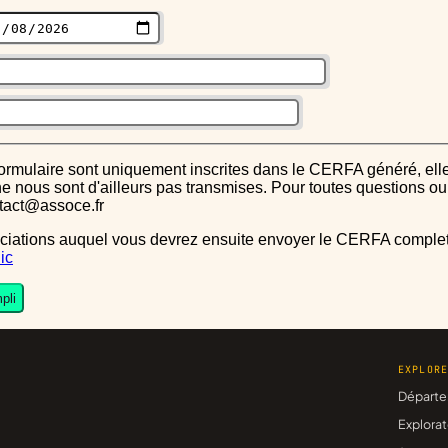
s ne nous sont d'ailleurs pas transmises. Pour toutes questions 
ntact@assoce.fr
ic
pli
EXPLOR
Départe
Explorat