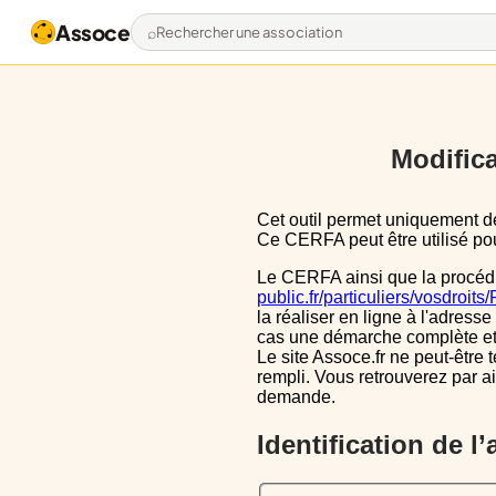
Assoce
Rechercher une association
Modifica
Cet outil permet uniquement de pré-remplir le CERFA 13971*03 avec les données actuellement disponibles publiquement.
Ce CERFA peut être utilisé pour
Le CERFA ainsi que la procéd
public.fr/particuliers/vosdroit
la réaliser en ligne à l'adresse
cas une démarche complète et i
Le site Assoce.fr ne peut-être 
rempli. Vous retrouverez par a
demande.
Identification de l