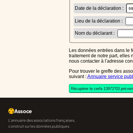
Date de la déclaration :
Lieu de la déclaration :
Nom du déclarant :
Les données entrées dans le formulaire sont uniquement inscrites dans le CERFA généré, elles ne font l'objet d'aucun autre
traitement de notre part, elle
nous contacter à l'adresse co
Pour trouver le greffe des associations auquel vous devrez ensuite envoyer le CERFA completé, reportez-vous sur l'annuaire
suivant :
Annuaire service publ
Récupérer le cerfa 13971*03 pré-rem
Assoce
L'annuaire des associations françaises,
construit sur les données publiques.