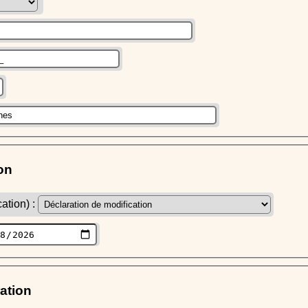
on
ation) :
ration