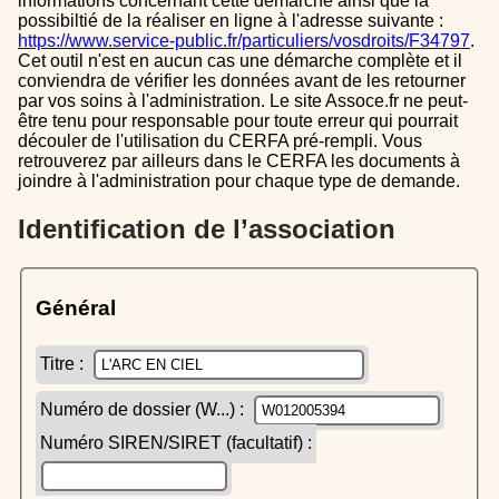
informations concernant cette démarche ainsi que la
possibiltié de la réaliser en ligne à l'adresse suivante :
https://www.service-public.fr/particuliers/vosdroits/F34797
.
Cet outil n'est en aucun cas une démarche complète et il
conviendra de vérifier les données avant de les retourner
par vos soins à l'administration. Le site Assoce.fr ne peut-
être tenu pour responsable pour toute erreur qui pourrait
découler de l'utilisation du CERFA pré-rempli. Vous
retrouverez par ailleurs dans le CERFA les documents à
joindre à l'administration pour chaque type de demande.
Identification de l’association
Général
Titre :
Numéro de dossier (W...) :
Numéro SIREN/SIRET (facultatif) :