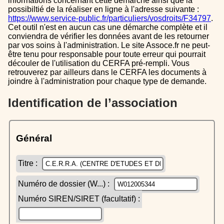
informations concernant cette démarche ainsi que la
possibiltié de la réaliser en ligne à l'adresse suivante :
https://www.service-public.fr/particuliers/vosdroits/F34797
.
Cet outil n'est en aucun cas une démarche complète et il
conviendra de vérifier les données avant de les retourner
par vos soins à l'administration. Le site Assoce.fr ne peut-
être tenu pour responsable pour toute erreur qui pourrait
découler de l'utilisation du CERFA pré-rempli. Vous
retrouverez par ailleurs dans le CERFA les documents à
joindre à l'administration pour chaque type de demande.
Identification de l’association
Général
Titre :
Numéro de dossier (W...) :
Numéro SIREN/SIRET (facultatif) :