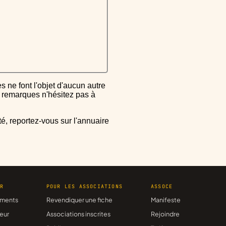
ou remarques n'hésitez pas à
ER
POUR LES ASSOCIATIONS
ASSOCE
ments
Revendiquer une fiche
Manifeste
eur
Associations inscrites
Rejoindre