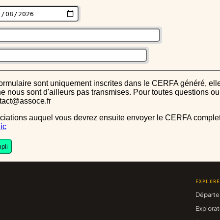
s ne nous sont d'ailleurs pas transmises. Pour toutes questions 
ntact@assoce.fr
ic
pli
EXPLOR
Départe
Explorat