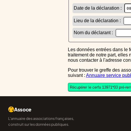
Date de la déclaration :
Lieu de la déclaration :
Nom du déclarant :
Les données entrées dans le formulaire sont uniquement inscrites dans le CERFA généré, elles ne font l'objet d'aucun autre
traitement de notre part, elle
nous contacter à l'adresse co
Pour trouver le greffe des associations auquel vous devrez ensuite envoyer le CERFA completé, reportez-vous sur l'annuaire
suivant :
Annuaire service publ
Récupérer le cerfa 13971*03 pré-rem
Assoce
L'annuaire des associations françaises,
construit sur les données publiques.