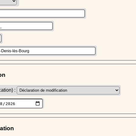
on
ation) :
ration