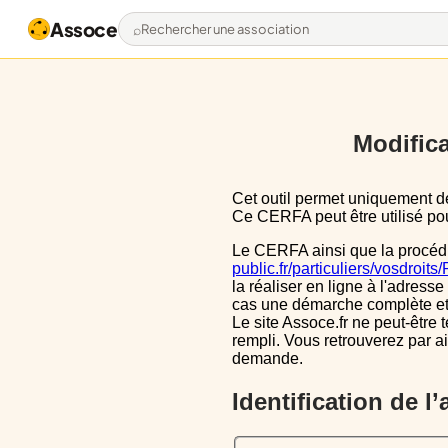
Assoce
Rechercher une association
Modifica
Cet outil permet uniquement de pré-remplir le CERFA 13971*03 avec les données actuellement disponibles publiquement.
Ce CERFA peut être utilisé pour
Le CERFA ainsi que la procéd
public.fr/particuliers/vosdroit
la réaliser en ligne à l'adresse
cas une démarche complète et i
Le site Assoce.fr ne peut-être 
rempli. Vous retrouverez par a
demande.
Identification de l