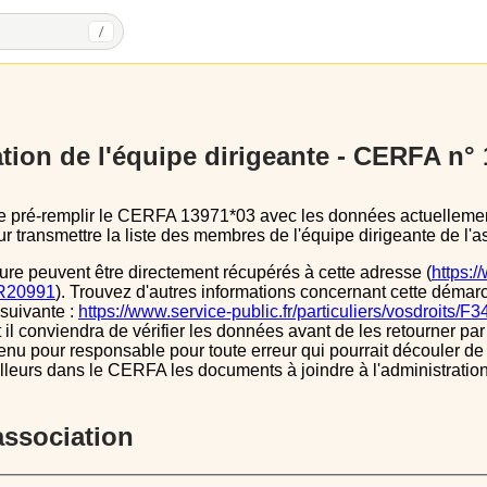
/
tion de l'équipe dirigeante - CERFA n°
 transmettre la liste des membres de l'équipe dirigeante de l'as
ure peuvent être directement récupérés à cette adresse (
https:/
s/R20991
). Trouvez d'autres informations concernant cette démarc
 suivante :
https://www.service-public.fr/particuliers/vosdroits/F
l conviendra de vérifier les données avant de les retourner par 
tenu pour responsable pour toute erreur qui pourrait découler de
illeurs dans le CERFA les documents à joindre à l'administrati
’association