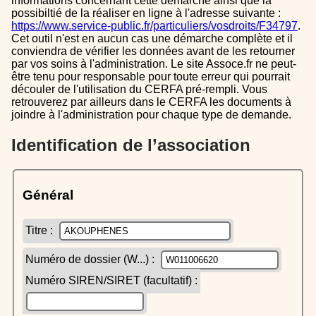
informations concernant cette démarche ainsi que la
possibiltié de la réaliser en ligne à l'adresse suivante :
https://www.service-public.fr/particuliers/vosdroits/F34797
.
Cet outil n'est en aucun cas une démarche complète et il
conviendra de vérifier les données avant de les retourner
par vos soins à l'administration. Le site Assoce.fr ne peut-
être tenu pour responsable pour toute erreur qui pourrait
découler de l'utilisation du CERFA pré-rempli. Vous
retrouverez par ailleurs dans le CERFA les documents à
joindre à l'administration pour chaque type de demande.
Identification de l’association
Général
Titre :
Numéro de dossier (W...) :
Numéro SIREN/SIRET (facultatif) :