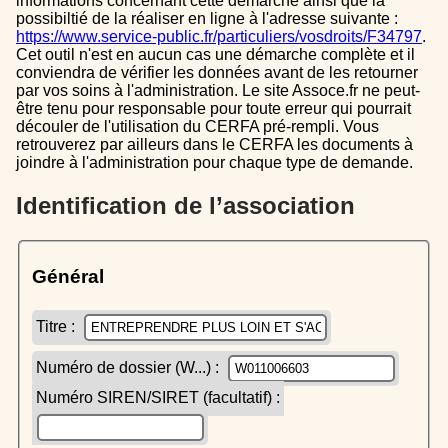
informations concernant cette démarche ainsi que la
possibiltié de la réaliser en ligne à l'adresse suivante :
https://www.service-public.fr/particuliers/vosdroits/F34797
.
Cet outil n'est en aucun cas une démarche complète et il
conviendra de vérifier les données avant de les retourner
par vos soins à l'administration. Le site Assoce.fr ne peut-
être tenu pour responsable pour toute erreur qui pourrait
découler de l'utilisation du CERFA pré-rempli. Vous
retrouverez par ailleurs dans le CERFA les documents à
joindre à l'administration pour chaque type de demande.
Identification de l’association
Général
Titre :
Numéro de dossier (W...) :
Numéro SIREN/SIRET (facultatif) :