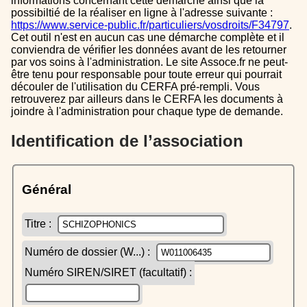
informations concernant cette démarche ainsi que la
possibiltié de la réaliser en ligne à l'adresse suivante :
https://www.service-public.fr/particuliers/vosdroits/F34797
.
Cet outil n'est en aucun cas une démarche complète et il
conviendra de vérifier les données avant de les retourner
par vos soins à l'administration. Le site Assoce.fr ne peut-
être tenu pour responsable pour toute erreur qui pourrait
découler de l'utilisation du CERFA pré-rempli. Vous
retrouverez par ailleurs dans le CERFA les documents à
joindre à l'administration pour chaque type de demande.
Identification de l’association
Général
Titre :
Numéro de dossier (W...) :
Numéro SIREN/SIRET (facultatif) :