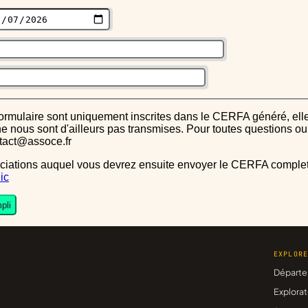
s ne nous sont d'ailleurs pas transmises. Pour toutes questions 
ntact@assoce.fr
ic
pli
EXPLOR
Départe
Explorat