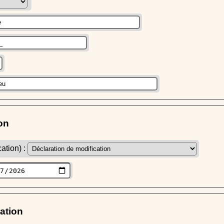
on
ation) :
ration