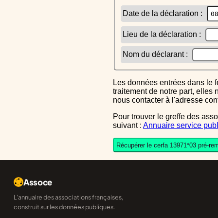
Date de la déclaration :
Lieu de la déclaration :
Nom du déclarant :
Les données entrées dans le formulaire sont uniquement inscrites dans le CERFA généré, elles ne font l'objet d'aucun autre
traitement de notre part, elle
nous contacter à l'adresse co
Pour trouver le greffe des associations auquel vous devrez ensuite envoyer le CERFA completé, reportez-vous sur l'annuaire
suivant :
Annuaire service publ
Récupérer le cerfa 13971*03 pré-rem
Assoce
L'annuaire des associations françaises,
construit sur les données publiques.