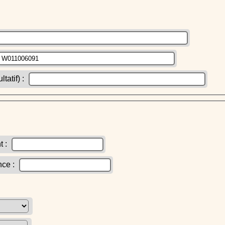
atif) :
t :
nce :