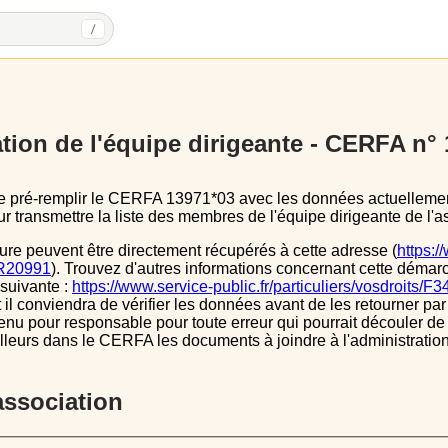
/
tion de l'équipe dirigeante - CERFA n°
 transmettre la liste des membres de l'équipe dirigeante de l'as
ure peuvent être directement récupérés à cette adresse (
https:/
s/R20991
). Trouvez d'autres informations concernant cette démarc
 suivante :
https://www.service-public.fr/particuliers/vosdroits/F
l conviendra de vérifier les données avant de les retourner par 
tenu pour responsable pour toute erreur qui pourrait découler de
illeurs dans le CERFA les documents à joindre à l'administrati
’association