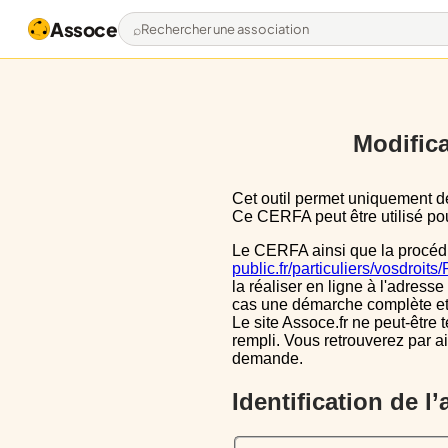
Assoce
Rechercher une association
Modifica
Cet outil permet uniquement de pré-remplir le CERFA 13971*03 avec les données actuellement disponibles publiquement.
Ce CERFA peut être utilisé pour
Le CERFA ainsi que la procéd
public.fr/particuliers/vosdroit
la réaliser en ligne à l'adresse
cas une démarche complète et i
Le site Assoce.fr ne peut-être 
rempli. Vous retrouverez par a
demande.
Identification de l