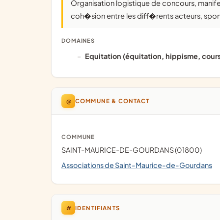
organisation logistique de concours, manifestations �questres, sportives ou culturelles par la
coh�sion entre les diff�rents acteurs, sp
DOMAINES
Equitation (équitation, hippisme, cour
@
COMMUNE & CONTACT
COMMUNE
SAINT-MAURICE-DE-GOURDANS (01800)
Associations de Saint-Maurice-de-Gourdans
#
IDENTIFIANTS