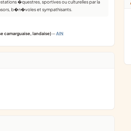
onsors, b�n�voles et sympathisants.
se camarguaise, landaise)
—
AIN