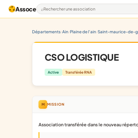
Assoce
Rechercher une association
départements
ain
plaine de l'ain
saint-maurice-de-g
/
/
/
CSO LOGISTIQUE
Active
Transférée RNA
M
MISSION
Association transférée dans le nouveau réperto