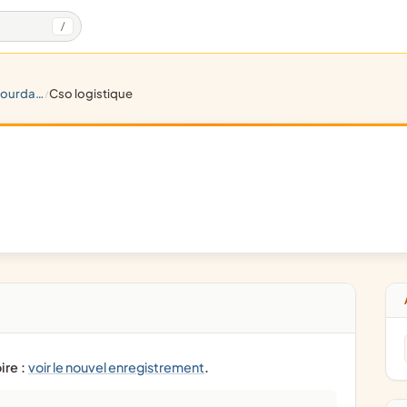
/
ourdans
cso logistique
/
ire :
voir le nouvel enregistrement
.