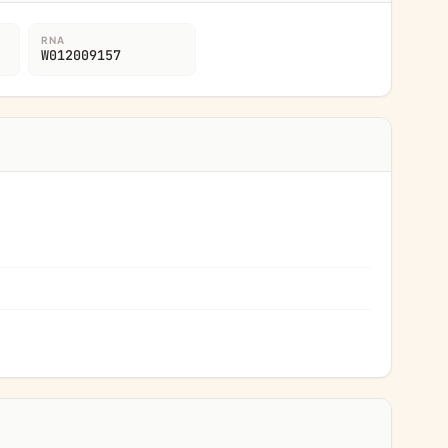
RNA
W012009157