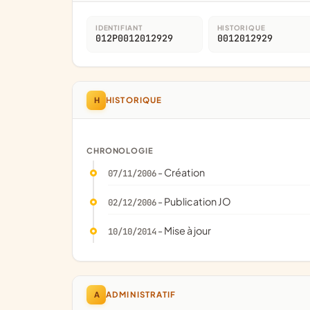
IDENTIFIANT
HISTORIQUE
012P0012012929
0012012929
H
HISTORIQUE
CHRONOLOGIE
- Création
07/11/2006
- Publication JO
02/12/2006
- Mise à jour
10/10/2014
A
ADMINISTRATIF