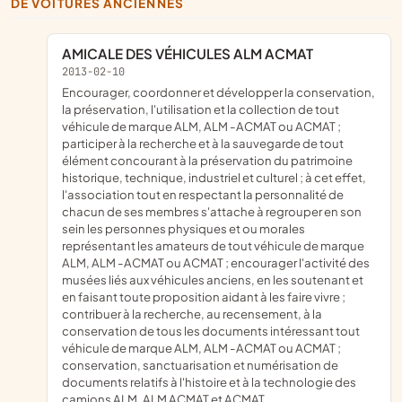
DE VOITURES ANCIENNES
AMICALE DES VÉHICULES ALM ACMAT
2013-02-10
encourager, coordonner et développer la conservation,
la préservation, l'utilisation et la collection de tout
véhicule de marque ALM, ALM -ACMAT ou ACMAT ;
participer à la recherche et à la sauvegarde de tout
élément concourant à la préservation du patrimoine
historique, technique, industriel et culturel ; à cet effet,
l'association tout en respectant la personnalité de
chacun de ses membres s'attache à regrouper en son
sein les personnes physiques et ou morales
représentant les amateurs de tout véhicule de marque
ALM, ALM -ACMAT ou ACMAT ; encourager l'activité des
musées liés aux véhicules anciens, en les soutenant et
en faisant toute proposition aidant à les faire vivre ;
contribuer à la recherche, au recensement, à la
conservation de tous les documents intéressant tout
véhicule de marque ALM, ALM -ACMAT ou ACMAT ;
conservation, sanctuarisation et numérisation de
documents relatifs à l'histoire et à la technologie des
camions ALM, ALM ACMAT et ACMAT