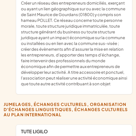
créer un réseau des entrepreneurs domiciliés, exerçant
ou ayant un lien géographique sur ou avec la commune
de Saint Maurice de Gourdans (01800) y compris son
hameau POLLET. Ce réseau concerne toute personne
morale, toute structure juridique immatriculée, toute
structure générant du business ou toute structure
juridique ayant un impact économique sur la commune
ou installées ou en lien avec la commune sus-visée ;
créer des évènements afin d'assurer la mise en relation
les entrepreneurs, d'apporter des temps d'échange,
faire intervenir des professionnels du monde
économique afin de permettre aux entrepreneurs de
développer leur activité. A titre accessoire et ponctuel,
l'association peut réaliser une activité économique ainsi
que toute autre activité contribuant à son objet
JUMELAGES, ÉCHANGES CULTURELS, ORGANISATION
D'ÉCHANGES LINGUISTIQUES, ÉCHANGES CULTURELS
AU PLAN INTERNATIONAL
TUTE LIGILO