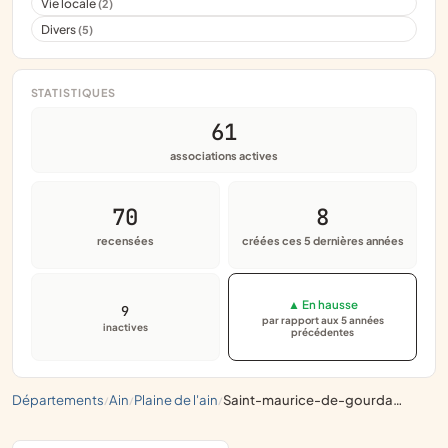
Vie locale
(2)
Divers
(5)
STATISTIQUES
61
associations actives
70
8
recensées
créées ces 5 dernières années
▲ En hausse
9
par rapport aux 5 années
inactives
précédentes
départements
ain
plaine de l'ain
saint-maurice-de-gourdans
/
/
/