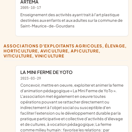
ARTEMA
2005-10-17
enseignement des activités ayant trait à l'art plastique
destinées aux enfants et aux adultes sur la commune de
Saint-Maurice-de-Gourdans
ASSOCIATIONS D'EXPLOITANTS AGRICOLES, ÉLEVAGE,
HORTICULTURE, AVICULTURE, APICULTURE,
VITICULTURE, VINICULTURE
LA MINI FERME DE YOTO
2023-03-29
concevoir, mettre en oeuvre, exploiter et animer la ferme
d'animation pédagogique « La Mini Ferme de YoTo ».
L'association met également en oeuvre toutes
opérations pouvant se rattacher directement ou
indirectement à l'objet social ou susceptible d'en
faciliter l'extension ou le développement durable par la
pratique participative et collective d'activités d'élevage
et de cultures, à vocation pédagogique; La ferme
comme milieu humain : favorise les relations : par