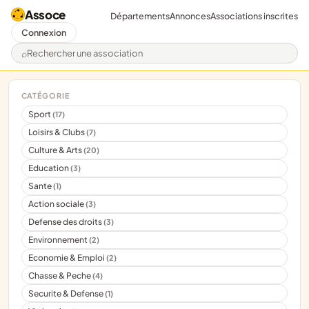
Assoce
Départements
Annonces
Associations inscrites
Connexion
Rechercher une association
CATÉGORIE
Sport
(17)
Loisirs & Clubs
(7)
Culture & Arts
(20)
Education
(3)
Sante
(1)
Action sociale
(3)
Defense des droits
(3)
Environnement
(2)
Economie & Emploi
(2)
Chasse & Peche
(4)
Securite & Defense
(1)