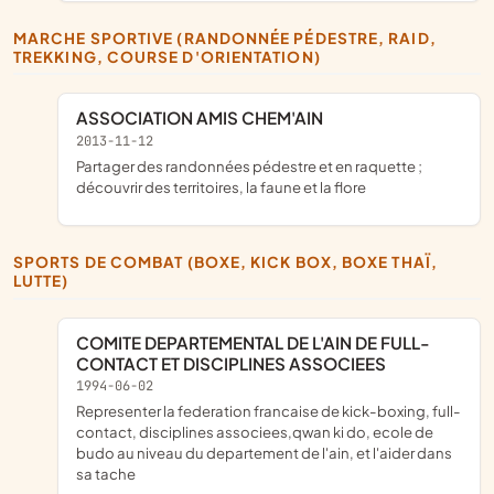
MARCHE SPORTIVE (RANDONNÉE PÉDESTRE, RAID,
TREKKING, COURSE D'ORIENTATION)
ASSOCIATION AMIS CHEM'AIN
2013-11-12
partager des randonnées pédestre et en raquette ;
découvrir des territoires, la faune et la flore
SPORTS DE COMBAT (BOXE, KICK BOX, BOXE THAÏ,
LUTTE)
COMITE DEPARTEMENTAL DE L'AIN DE FULL-
CONTACT ET DISCIPLINES ASSOCIEES
1994-06-02
representer la federation francaise de kick-boxing, full-
contact, disciplines associees,qwan ki do, ecole de
budo au niveau du departement de l'ain, et l'aider dans
sa tache