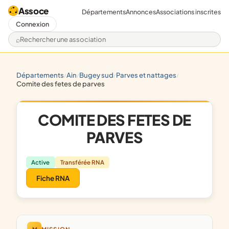
Assoce
Départements
Annonces
Associations inscrites
Connexion
Rechercher une association
départements
ain
bugey sud
parves et nattages
/
/
/
/
comite des fetes de parves
COMITE DES FETES DE
PARVES
Active
Transférée RNA
Fiche RNA
M