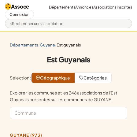
Assoce
Départements
Annonces
Associations inscrites
Connexion
Rechercher une association
départements
guyane
est guyanais
/
/
Est Guyanais
Sélection :
Géographique
Catégories
Explorer les communes et les 246 associations de l'Est
Guyanais présentes sur les communes de GUYANE.
GUYANE (973)