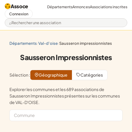
Assoce
Départements
Annonces
Associations inscrites
Connexion
Rechercher une association
départements
val-d'oise
sausseron impressionnistes
/
/
Sausseron Impressionnistes
Sélection :
Géographique
Catégories
Explorer les communes et les 689 associations de
Sausseron Impressionnistes présentes sur les communes
de VAL-D'OISE.