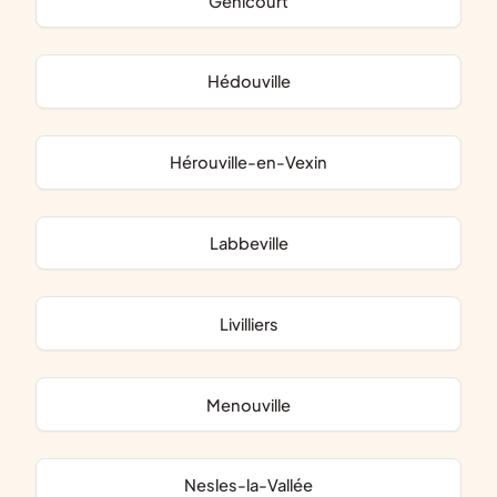
Génicourt
Hédouville
Hérouville-en-Vexin
Labbeville
Livilliers
Menouville
Nesles-la-Vallée