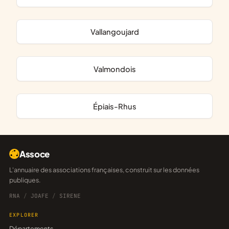
Vallangoujard
Valmondois
Épiais-Rhus
Assoce
L'annuaire des associations françaises, construit sur les données
publiques.
RNA
/
JOAFE
/
SIRENE
EXPLORER
Départements