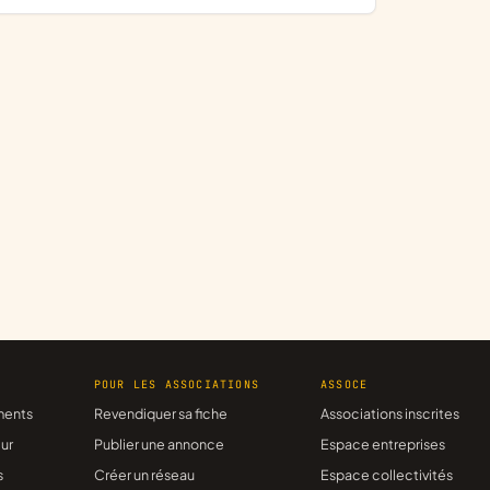
R
POUR LES ASSOCIATIONS
ASSOCE
ments
Revendiquer sa fiche
Associations inscrites
ur
Publier une annonce
Espace entreprises
s
Créer un réseau
Espace collectivités