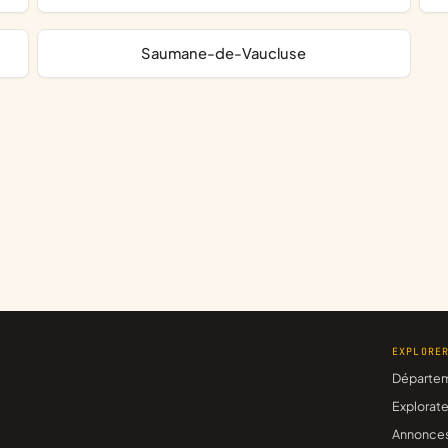
Saumane-de-Vaucluse
EXPLORE
Départe
Explorate
Annonce