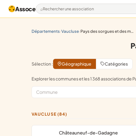
Assoce
Rechercher une association
départements
vaucluse
pays des sorgues et des monts de vaucluse
/
/
P
Sélection :
Géographique
Catégories
Explorer les communes et les 1 368 associations d
VAUCLUSE (84)
Châteauneuf-de-Gadagne