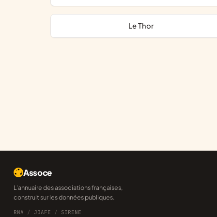
Le Thor
Assoce
L'annuaire des associations françaises,
construit sur les données publiques.
RNA
/
JOAFE
/
SIRENE