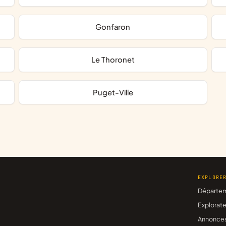
Gonfaron
Le Thoronet
Puget-Ville
EXPLORE
Départe
Explorate
Annonce