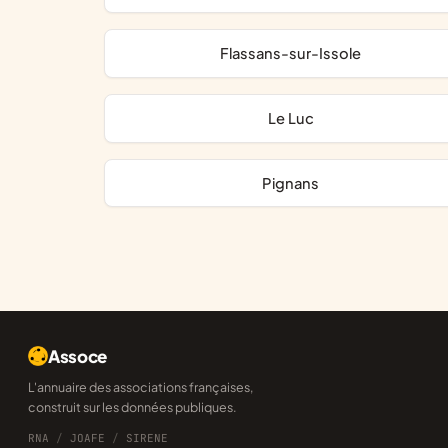
Flassans-sur-Issole
Le Luc
Pignans
Assoce
L'annuaire des associations françaises,
construit sur les données publiques.
RNA
/
JOAFE
/
SIRENE