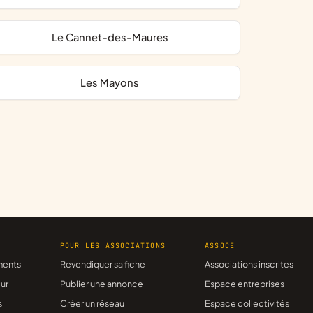
Le Cannet-des-Maures
Les Mayons
R
POUR LES ASSOCIATIONS
ASSOCE
ments
Revendiquer sa fiche
Associations inscrites
ur
Publier une annonce
Espace entreprises
s
Créer un réseau
Espace collectivités