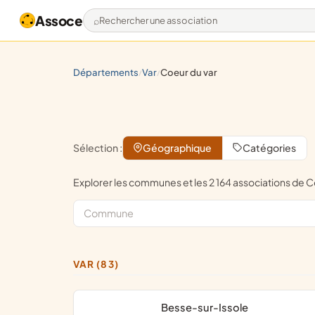
Assoce
Rechercher une association
départements
var
coeur du var
/
/
Sélection :
Géographique
Catégories
Explorer les communes et les 2 164 associations de
VAR (83)
Besse-sur-Issole