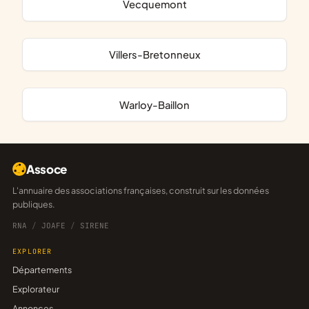
Vecquemont
Villers-Bretonneux
Warloy-Baillon
Assoce
L'annuaire des associations françaises, construit sur les données
publiques.
RNA
/
JOAFE
/
SIRENE
EXPLORER
Départements
Explorateur
Annonces