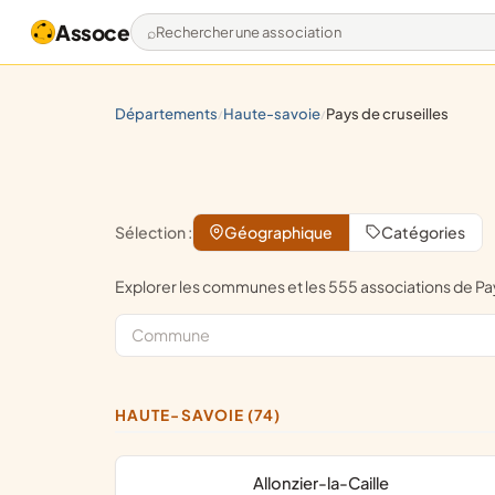
Assoce
Rechercher une association
départements
haute-savoie
pays de cruseilles
/
/
Sélection :
Géographique
Catégories
Explorer les communes et les 555 associations de 
HAUTE-SAVOIE (74)
Allonzier-la-Caille