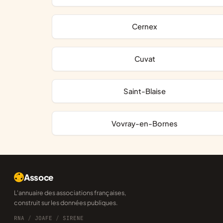
Cernex
Cuvat
Saint-Blaise
Vovray-en-Bornes
Assoce
L'annuaire des associations françaises,
construit sur les données publiques.
RNA
/
JOAFE
/
SIRENE