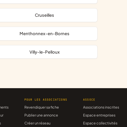
Cruseilles
Menthonnex-en-Bornes
Villy-le-Pelloux
R
POUR LES ASSOCIATIONS
ASSOCE
ments
Revendiquer sa fiche
Associations inscrites
ur
Publier une annonce
Espace entreprises
s
Créer un réseau
Espace collectivités