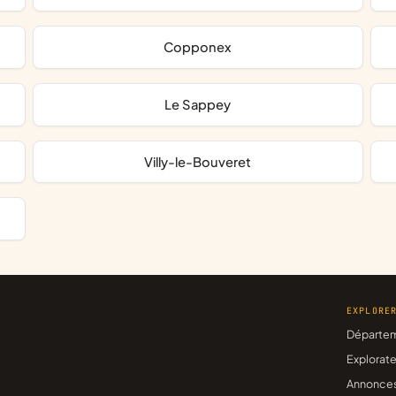
Copponex
Le Sappey
Villy-le-Bouveret
EXPLORE
Départe
Explorate
Annonce