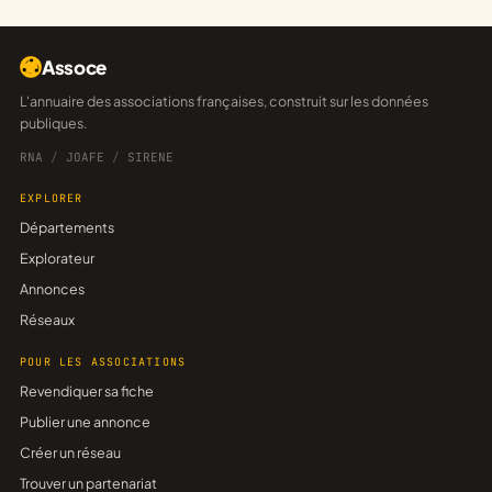
Assoce
L'annuaire des associations françaises, construit sur les données
publiques.
RNA
/
JOAFE
/
SIRENE
EXPLORER
Départements
Explorateur
Annonces
Réseaux
POUR LES ASSOCIATIONS
Revendiquer sa fiche
Publier une annonce
Créer un réseau
Trouver un partenariat