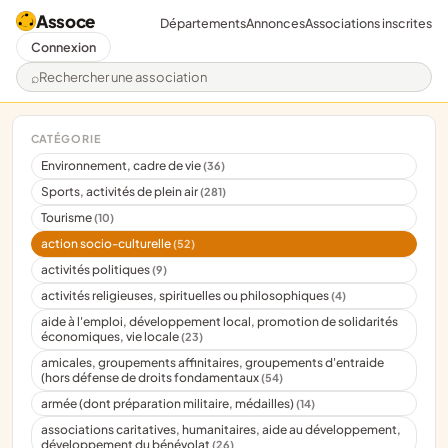
Assoce
Départements
Annonces
Associations inscrites
Connexion
Rechercher une association
CATÉGORIE
Environnement, cadre de vie
(36)
Sports, activités de plein air
(281)
Tourisme
(10)
action socio-culturelle
(52)
activités politiques
(9)
activités religieuses, spirituelles ou philosophiques
(4)
aide à l'emploi, développement local, promotion de solidarités
économiques, vie locale
(23)
amicales, groupements affinitaires, groupements d'entraide
(hors défense de droits fondamentaux
(54)
armée (dont préparation militaire, médailles)
(14)
associations caritatives, humanitaires, aide au développement,
développement du bénévolat
(26)