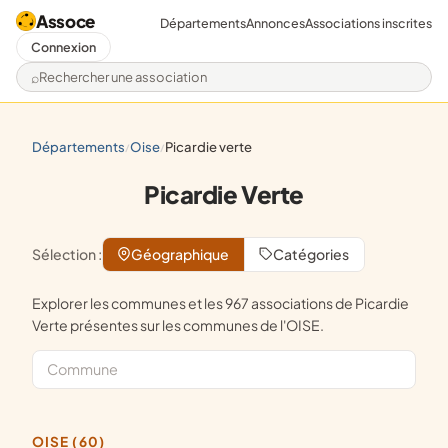
Assoce
Départements
Annonces
Associations inscrites
Connexion
Rechercher une association
départements
oise
picardie verte
/
/
Picardie Verte
Sélection :
Géographique
Catégories
Explorer les communes et les 967 associations de Picardie
Verte présentes sur les communes de l'OISE.
OISE (60)