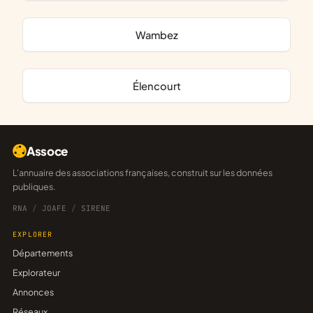
Wambez
Élencourt
Assoce
L'annuaire des associations françaises, construit sur les données
publiques.
RNA
/
JOAFE
/
SIRENE
EXPLORER
Départements
Explorateur
Annonces
Réseaux