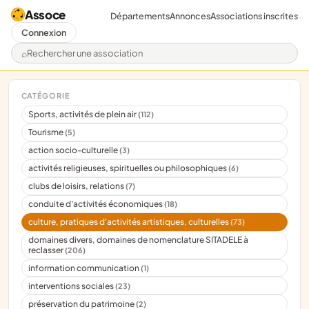
Assoce
Départements
Annonces
Associations inscrites
Connexion
Rechercher une association
CATÉGORIE
Sports, activités de plein air
(112)
Tourisme
(5)
action socio-culturelle
(3)
activités religieuses, spirituelles ou philosophiques
(6)
clubs de loisirs, relations
(7)
conduite d'activités économiques
(18)
culture, pratiques d'activités artistiques, culturelles
(73)
domaines divers, domaines de nomenclature SITADELE à
reclasser
(206)
information communication
(1)
interventions sociales
(23)
préservation du patrimoine
(2)