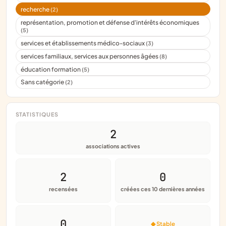
recherche
(2)
représentation, promotion et défense d'intérêts économiques
(5)
services et établissements médico-sociaux
(3)
services familiaux, services aux personnes âgées
(8)
éducation formation
(5)
Sans catégorie
(2)
STATISTIQUES
2
associations actives
2
0
recensées
créées ces 10 dernières années
0
◆ Stable