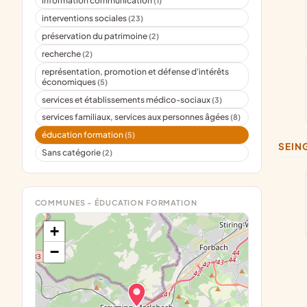
information communication
(1)
interventions sociales
(23)
préservation du patrimoine
(2)
recherche
(2)
représentation, promotion et défense d'intérêts
économiques
(5)
services et établissements médico-sociaux
(3)
services familiaux, services aux personnes âgées
(8)
éducation formation
(5)
SEI
Sans catégorie
(2)
COMMUNES - ÉDUCATION FORMATION
+
−