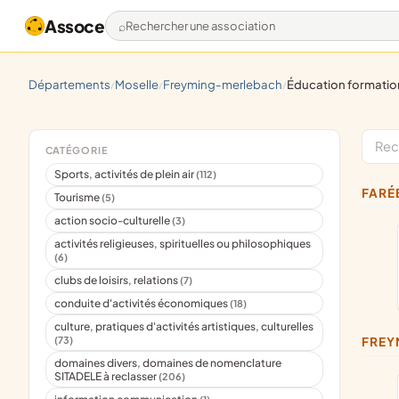
Assoce
Rechercher une association
départements
moselle
freyming-merlebach
éducation formatio
/
/
/
CATÉGORIE
Sports, activités de plein air
(112)
FAR
Tourisme
(5)
action socio-culturelle
(3)
activités religieuses, spirituelles ou philosophiques
(6)
clubs de loisirs, relations
(7)
conduite d'activités économiques
(18)
culture, pratiques d'activités artistiques, culturelles
(73)
FRE
domaines divers, domaines de nomenclature
SITADELE à reclasser
(206)