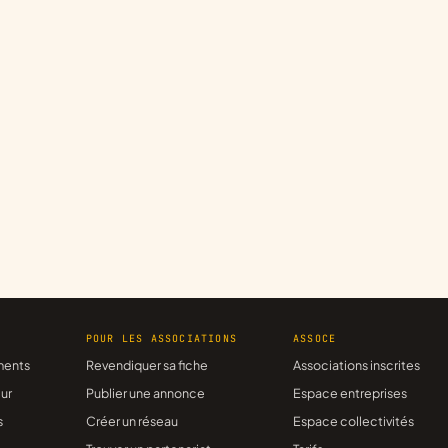
R
POUR LES ASSOCIATIONS
ASSOCE
ments
Revendiquer sa fiche
Associations inscrites
ur
Publier une annonce
Espace entreprises
s
Créer un réseau
Espace collectivités