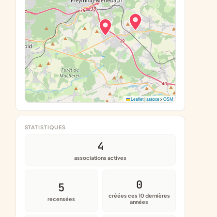
Leaflet
|
assoce
x
OSM
STATISTIQUES
4
associations actives
0
5
créées ces 10 dernières
recensées
années