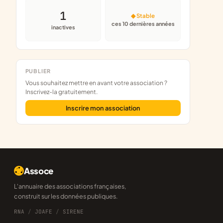
1
◆ Stable
ces 10 dernières années
inactives
PUBLIER
Vous souhaitez mettre en avant votre association ?
Inscrivez-la gratuitement.
Inscrire mon association
Assoce
L'annuaire des associations françaises,
construit sur les données publiques.
RNA
/
JOAFE
/
SIRENE