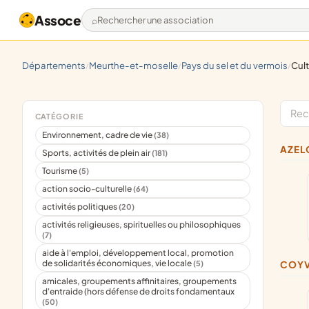
Assoce
Rechercher une association
départements
meurthe-et-moselle
pays du sel et du vermois
cultu
/
/
/
CATÉGORIE
Environnement, cadre de vie
(38)
AZE
Sports, activités de plein air
(181)
Tourisme
(5)
action socio-culturelle
(64)
activités politiques
(20)
activités religieuses, spirituelles ou philosophiques
(7)
aide à l'emploi, développement local, promotion
de solidarités économiques, vie locale
(5)
COY
amicales, groupements affinitaires, groupements
d'entraide (hors défense de droits fondamentaux
(50)