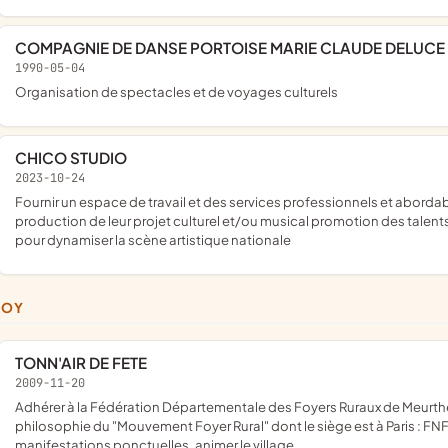
COMPAGNIE DE DANSE PORTOISE MARIE CLAUDE DELUCE
1990-05-04
organisation de spectacles et de voyages culturels
CHICO STUDIO
2023-10-24
fournir un espace de travail et des services professionnels et abordables à divers artistes et musiciens, favorisant ainsi la création et la
production de leur projet culturel et/ou musical promotion des talen
pour dynamiser la scène artistique nationale
NOY
TONN'AIR DE FETE
2009-11-20
adhérer à la Fédération Départementale des Foyers Ruraux de Meurthe-et-Moselle et s'inscrit ainsi dans la mouvance et la
philosophie du "Mouvement Foyer Rural" dont le siège est à Paris : FNFR
manifestations ponctuelles, animer le village