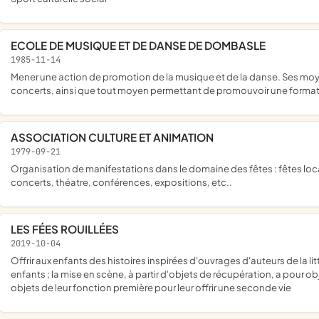
ECOLE DE MUSIQUE ET DE DANSE DE DOMBASLE
1985-11-14
mener une action de promotion de la musique et de la danse. Ses moyens d'action sont la dispense de cours et l'organisation de
concerts, ainsi que tout moyen permettant de promouvoir une format
ASSOCIATION CULTURE ET ANIMATION
1979-09-21
Organisation de manifestations dans le domaine des fêtes : fêtes locales, bals, défilés, etc...et dans le domaine de la Culture :
concerts, théatre, conférences, expositions, etc..
LES FÉES ROUILLÉES
2019-10-04
offrir aux enfants des histoires inspirées d'ouvrages d'auteurs de la littérature enfantine qui touchent l'imaginaire et la sensibilité des
enfants ; la mise en scène, à partir d'objets de récupération, a pour obj
objets de leur fonction première pour leur offrir une seconde vie