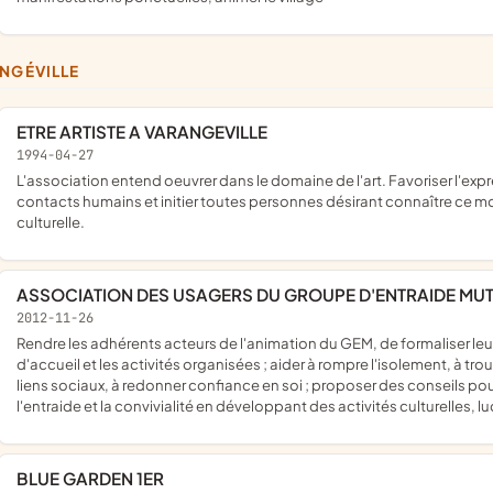
ANGÉVILLE
ETRE ARTISTE A VARANGEVILLE
1994-04-27
l'association entend oeuvrer dans le domaine de l'art. Favoriser l'expression artistique individuelle ou collective en nouant des
contacts humains et initier toutes personnes désirant connaître ce 
culturelle.
ASSOCIATION DES USAGERS DU GROUPE D'ENTRAIDE MU
2012-11-26
rendre les adhérents acteurs de l'animation du GEM, de formaliser leur prise d'autonomie et de responsabilité dans la vie des lieux
d'accueil et les activités organisées ; aider à rompre l'isolement, à trou
liens sociaux, à redonner confiance en soi ; proposer des conseils pour f
l'entraide et la convivialité en développant des activités culturelles, lu
BLUE GARDEN 1ER