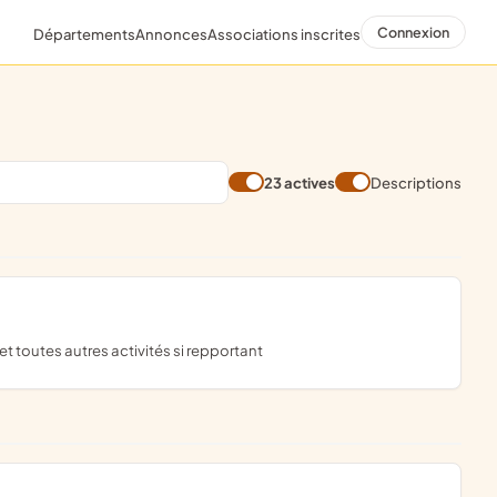
Connexion
Départements
Annonces
Associations inscrites
23 actives
Descriptions
 et toutes autres activités si repportant