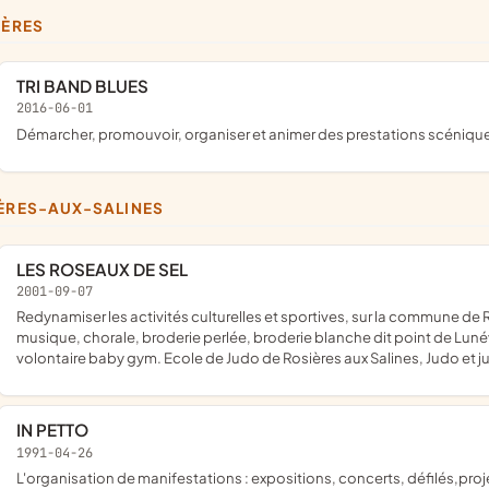
IÈRES
TRI BAND BLUES
2016-06-01
démarcher, promouvoir, organiser et animer des prestations scéniqu
IÈRES-AUX-SALINES
LES ROSEAUX DE SEL
2001-09-07
redynamiser les activités culturelles et sportives, sur la commune de Rosières-aux-Salines ; création de différents ateliers: théâtre,
musique, chorale, broderie perlée, broderie blanche dit point de Luné
volontaire baby gym. Ecole de Judo de Rosières aux Salines, Judo et juji
IN PETTO
1991-04-26
l'organisation de manifestations : expositions, concerts, défilés,projections de films,spectacles... de rencontres : colloques,