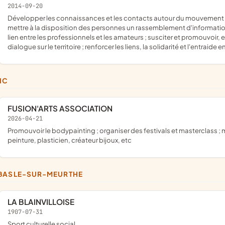
2014-09-20
développer les connaissances et les contacts autour du mouvement de cosmétique maison, en faisant le lien entre les personnes ;
mettre à la disposition des personnes un rassemblement d'information
lien entre les professionnels et les amateurs ; susciter et promouvoir,
dialogue sur le territoire ; renforcer les liens, la solidarité et l'entrai
VIC
FUSION'ARTS ASSOCIATION
2026-04-21
promouvoir le bodypainting ; organiser des festivals et masterclass ; mettre en place des expositions autour des arts divers, photo,
peinture, plasticien, créateur bijoux, etc
BASLE-SUR-MEURTHE
LA BLAINVILLOISE
1907-07-31
Sport culturelle social