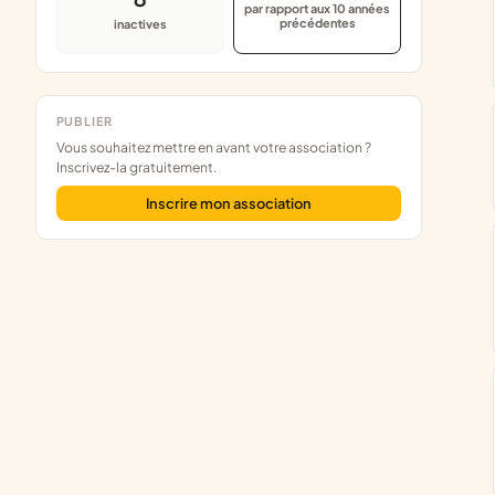
par rapport aux 10 années
précédentes
inactives
PUBLIER
Vous souhaitez mettre en avant votre association ?
Inscrivez-la gratuitement.
Inscrire mon association