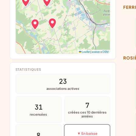
FERR
Leaflet
|
assoce
x
OSM
ROS
STATISTIQUES
23
associations actives
7
31
créées ces 10 dernières
recensées
années
8
▼ En baisse