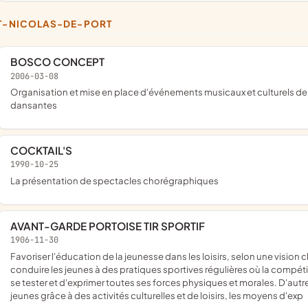
NT-NICOLAS-DE-PORT
BOSCO CONCEPT
2006-03-08
Organisation et mise en place d'événements musicaux et culturels de tous types. Distraire et animer des soirées ou journées
dansantes
COCKTAIL'S
1990-10-25
la présentation de spectacles chorégraphiques
AVANT-GARDE PORTOISE TIR SPORTIF
1906-11-30
favoriser l'éducation de la jeunesse dans les loisirs, selon une vision chrétienne de l'homme et du monde et, à cette fin , d'éveiller et de
conduire les jeunes à des pratiques sportives régulières où la compétit
se tester et d'exprimer toutes ses forces physiques et morales. D'autre 
jeunes grâce à des activités culturelles et de loisirs, les moyens d'exp