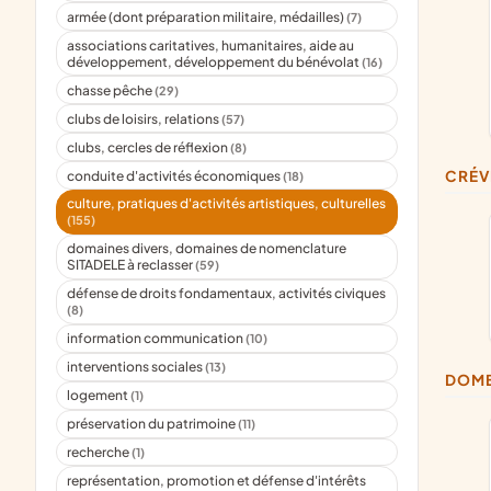
armée (dont préparation militaire, médailles)
(7)
associations caritatives, humanitaires, aide au
développement, développement du bénévolat
(16)
chasse pêche
(29)
clubs de loisirs, relations
(57)
clubs, cercles de réflexion
(8)
CRÉ
conduite d'activités économiques
(18)
culture, pratiques d'activités artistiques, culturelles
(155)
domaines divers, domaines de nomenclature
SITADELE à reclasser
(59)
défense de droits fondamentaux, activités civiques
(8)
information communication
(10)
interventions sociales
(13)
DOM
logement
(1)
préservation du patrimoine
(11)
recherche
(1)
représentation, promotion et défense d'intérêts