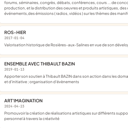
forums, séminaires, congrès, débats, conférences, cours ... de concours
production, et la distribution des oeuvres et produits artistiques, 
événements,des émissions ( radios, vidéos ) sur les thèmes des manife
ROS-HIER
2017-01-04
valorisation historique de Rosières-aux-Salines en vue de son déve
ENSEMBLE AVEC THIBAULT BAZIN
2019-01-13
apporter son soutien à Thibault BAZIN dans son action dans les domaines économiques, sociaux et culturels, dans un esprit de liberté
et d'initiative ; organisation d'évènements
ART'IMAGINATION
2024-04-23
promouvoir la création de réalisations artistiques sur différents supports avec différents matériaux pour favoriser le développement
personnel à travers la créativité