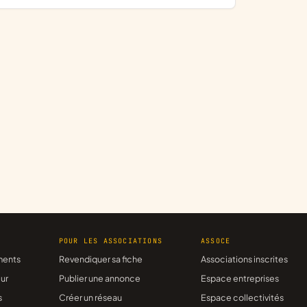
R
POUR LES ASSOCIATIONS
ASSOCE
ments
Revendiquer sa fiche
Associations inscrites
ur
Publier une annonce
Espace entreprises
s
Créer un réseau
Espace collectivités