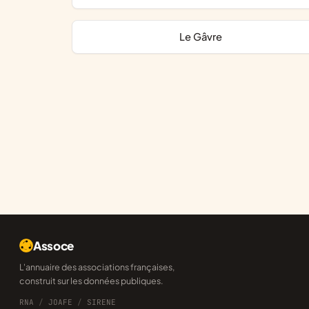
Le Gâvre
Assoce
L'annuaire des associations françaises,
construit sur les données publiques.
RNA
/
JOAFE
/
SIRENE