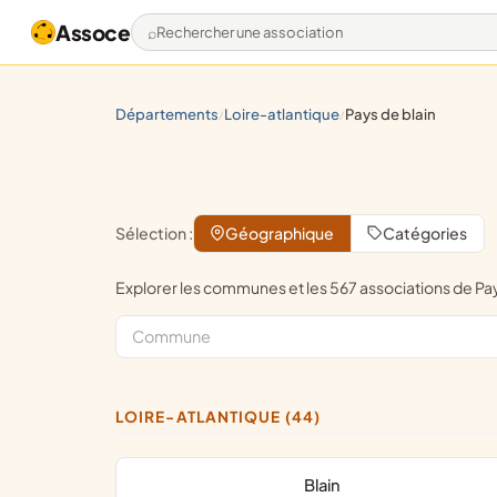
Assoce
Rechercher une association
départements
loire-atlantique
pays de blain
/
/
Sélection :
Géographique
Catégories
Explorer les communes et les 567 associations de 
LOIRE-ATLANTIQUE (44)
Blain