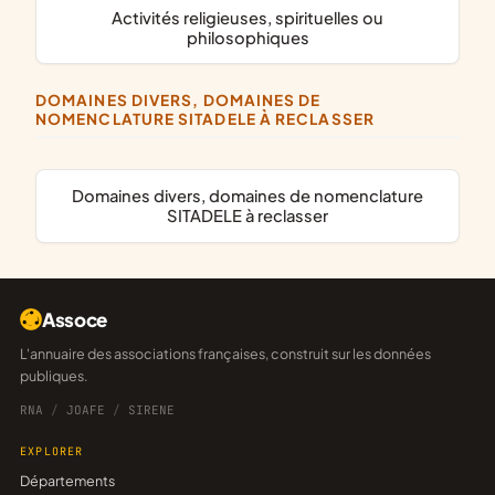
activités religieuses, spirituelles ou
philosophiques
DOMAINES DIVERS, DOMAINES DE
NOMENCLATURE SITADELE À RECLASSER
domaines divers, domaines de nomenclature
SITADELE à reclasser
Assoce
L'annuaire des associations françaises, construit sur les données
publiques.
RNA
/
JOAFE
/
SIRENE
EXPLORER
Départements