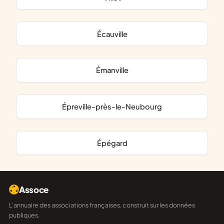
Écauville
Émanville
Épreville-près-le-Neubourg
Épégard
Assoce
L'annuaire des associations françaises, construit sur les données
publiques.