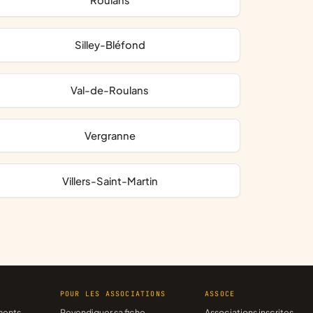
Silley-Bléfond
Val-de-Roulans
Vergranne
Villers-Saint-Martin
R
POUR LES ASSOCIATIONS
ASSOCE
ments
Revendiquer sa fiche
Associations inscrites