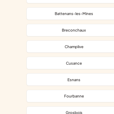
Battenans-les-Mines
Breconchaux
Champlive
Cusance
Esnans
Fourbanne
Grosbois