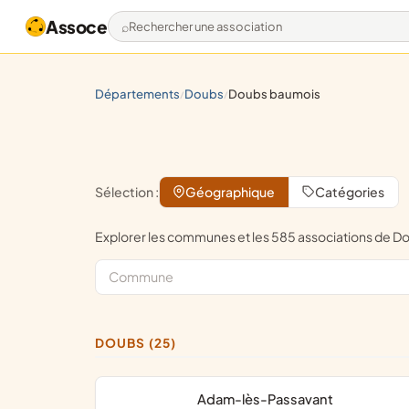
Assoce
Rechercher une association
départements
doubs
doubs baumois
/
/
Sélection :
Géographique
Catégories
Explorer les communes et les 585 associations de
DOUBS (25)
Adam-lès-Passavant