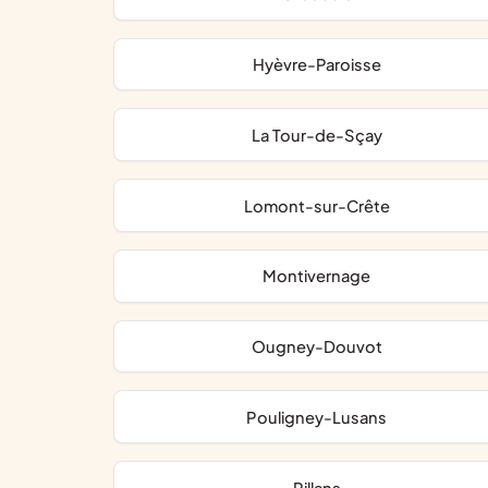
Hyèvre-Paroisse
La Tour-de-Sçay
Lomont-sur-Crête
Montivernage
Ougney-Douvot
Pouligney-Lusans
Rillans