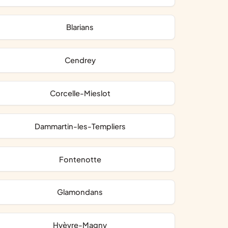
Blarians
Cendrey
Corcelle-Mieslot
Dammartin-les-Templiers
Fontenotte
Glamondans
Hyèvre-Magny