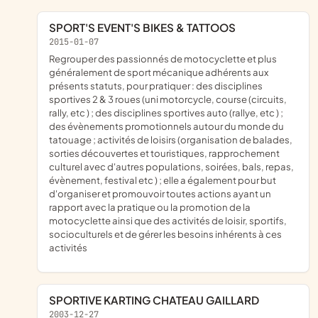
SPORT'S EVENT'S BIKES & TATTOOS
2015-01-07
regrouper des passionnés de motocyclette et plus
généralement de sport mécanique adhérents aux
présents statuts, pour pratiquer : des disciplines
sportives 2 & 3 roues (uni motorcycle, course (circuits,
rally, etc ) ; des disciplines sportives auto (rallye, etc ) ;
des évènements promotionnels autour du monde du
tatouage ; activités de loisirs (organisation de balades,
sorties découvertes et touristiques, rapprochement
culturel avec d'autres populations, soirées, bals, repas,
évènement, festival etc ) ; elle a également pour but
d'organiser et promouvoir toutes actions ayant un
rapport avec la pratique ou la promotion de la
motocyclette ainsi que des activités de loisir, sportifs,
socioculturels et de gérer les besoins inhérents à ces
activités
SPORTIVE KARTING CHATEAU GAILLARD
2003-12-27