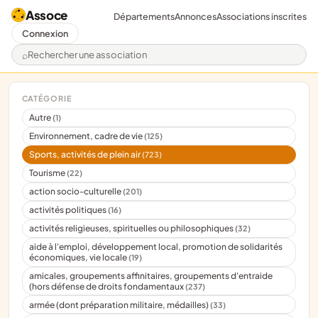
Assoce
Départements
Annonces
Associations inscrites
Connexion
Rechercher une association
CATÉGORIE
Autre
(1)
Environnement, cadre de vie
(125)
Sports, activités de plein air
(723)
Tourisme
(22)
action socio-culturelle
(201)
activités politiques
(16)
activités religieuses, spirituelles ou philosophiques
(32)
aide à l'emploi, développement local, promotion de solidarités
économiques, vie locale
(19)
amicales, groupements affinitaires, groupements d'entraide
(hors défense de droits fondamentaux
(237)
armée (dont préparation militaire, médailles)
(33)