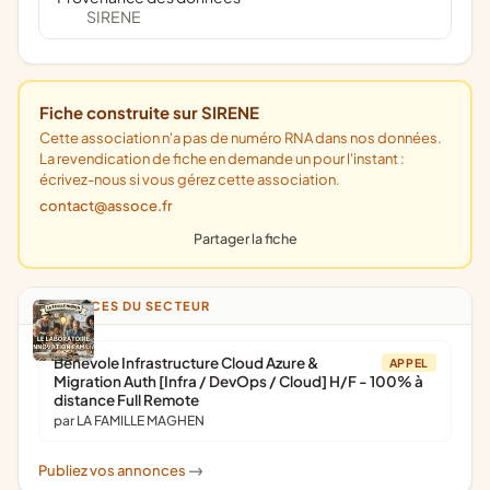
SIRENE
Fiche construite sur SIRENE
Cette association n'a pas de numéro RNA dans nos données.
La revendication de fiche en demande un pour l'instant :
écrivez-nous si vous gérez cette association.
contact@assoce.fr
Partager la fiche
ANNONCES DU SECTEUR
Bénévole Infrastructure Cloud Azure &
APPEL
Migration Auth [Infra / DevOps / Cloud] H/F - 100% à
distance Full Remote
par LA FAMILLE MAGHEN
Publiez vos annonces
->