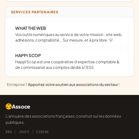
SERVICES PARTENAIRES
WHAT THE WEB
Vos outils numériques au service de votre mission : site web,
adhésions, comptabilité… Sur mesure, et à prix libre. 💡
HAPPI SCOP
Happï Scop est une coopérative d’expertise comptable &
de commissariat aux comptes dédié à l'ESS
Entreprise ?
Apportez votre soutien aux associations du secteur
!
Assoce
L'annuaire des associations françaises, construit sur les données
publiques.
RNA
/
JOAFE
/
SIRENE