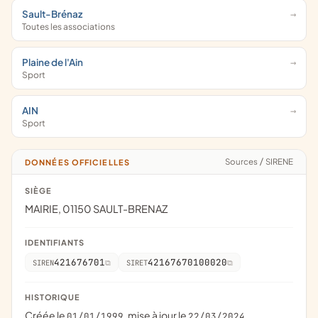
Sault-Brénaz
Toutes les associations
Plaine de l'Ain
Sport
AIN
Sport
Sources
/
SIRENE
DONNÉES OFFICIELLES
SIÈGE
MAIRIE, 01150 SAULT-BRENAZ
IDENTIFIANTS
421676701
42167670100020
SIREN
SIRET
HISTORIQUE
Créée le
, mise à jour le
01/01/1999
22/03/2024