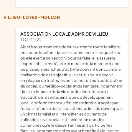
VILLIEU-LOYES-MOLLON
ASSOCIATION LOCALE ADMR DE VILLIEU
1972-11-21
aider à tous moments de leur existence toute famille ou
personne habitant dans les communes et les quartiers
où elle exerce son action; pour ce faire, elle assure la
responsabilité matérielle et morale de la marche d'une
ou plusieurs branches d'activité pouvant concourir à la
réalisation de cet objectif; elle est, ou peut devenir,
employeur de toutes les personnes utiles à cette action
du social, du médico-social et du sanitaire, notamment
dans le domaine de la vie quotidienne, du socio-
éducatif, de la santé, ainsi que du développement
local, conformément au règlement intérieur agrée par
l'union nationale des associations admr; de développer
un climat familial et d'intensifier les courants de
solidarité, la vie sociale et l'animation dans les
communes qu'elle dessert en faisant participer les
familles, notamment celles ayant bénéficié de l'action