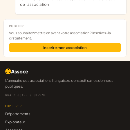
de l'association
PUBLIER
Vous souhaitez mettre en avant votre association ? Inscrivez-la
gratuitement.
Inscrire mon association
Assoce
L'annuaire des associations françaises, construit sur les données
publiques.
RNA
/
JOAFE
/
SIRENE
EXPLORER
Départements
Explorateur