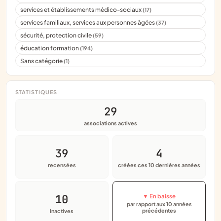
services et établissements médico-sociaux
(17)
services familiaux, services aux personnes âgées
(37)
sécurité, protection civile
(59)
éducation formation
(194)
Sans catégorie
(1)
STATISTIQUES
29
associations actives
39
4
recensées
créées ces 10 dernières années
10
▼ En baisse
par rapport aux 10 années
précédentes
inactives