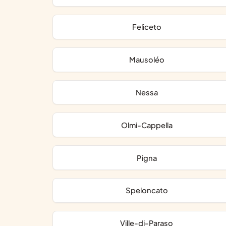
Feliceto
Mausoléo
Nessa
Olmi-Cappella
Pigna
Speloncato
Ville-di-Paraso