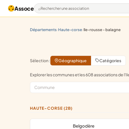
Assoce
Rechercher une association
départements
haute-corse
ile-rousse - balagne
/
/
Sélection :
Géographique
Catégories
Explorer les communes et les 608 associations de 
HAUTE-CORSE (2B)
Belgodère