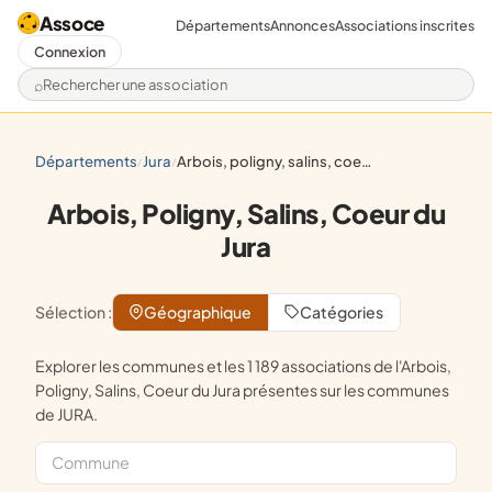
Assoce
Départements
Annonces
Associations inscrites
Connexion
Rechercher une association
départements
jura
arbois, poligny, salins, coeur du jura
/
/
Arbois, Poligny, Salins, Coeur du
Jura
Sélection :
Géographique
Catégories
Explorer les communes et les 1 189 associations de l'Arbois,
Poligny, Salins, Coeur du Jura présentes sur les communes
de JURA.