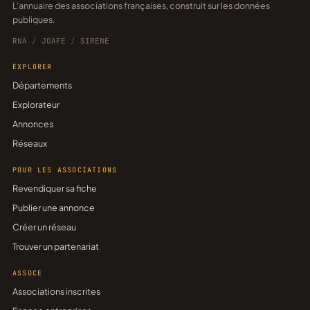
L'annuaire des associations françaises, construit sur les données
publiques.
RNA
/
JOAFE
/
SIRENE
EXPLORER
Départements
Explorateur
Annonces
Réseaux
POUR LES ASSOCIATIONS
Revendiquer sa fiche
Publier une annonce
Créer un réseau
Trouver un partenariat
ASSOCE
Associations inscrites