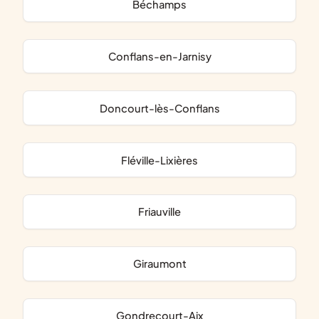
Béchamps
Conflans-en-Jarnisy
Doncourt-lès-Conflans
Fléville-Lixières
Friauville
Giraumont
Gondrecourt-Aix