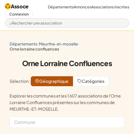
Assoce
Départements
Annonces
Associations inscrites
Connexion
Rechercher une association
départements
meurthe-et-moselle
/
/
orne lorraine confluences
Orne Lorraine Confluences
Sélection :
Géographique
Catégories
Explorer les communes et les 1 607 associations de l'Orne
Lorraine Confluences présentes sur les communes de
MEURTHE-ET-MOSELLE.