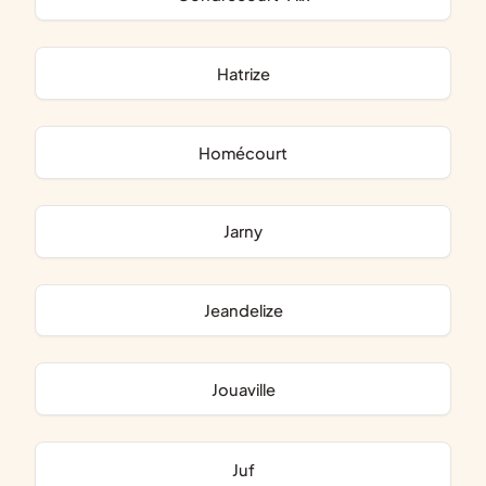
Hatrize
Homécourt
Jarny
Jeandelize
Jouaville
Juf