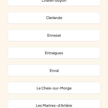
Châtel-Guyon
Clerlande
Ennezat
Entraigues
Enval
Le Cheix-sur-Morge
Les Martres-d'Artière