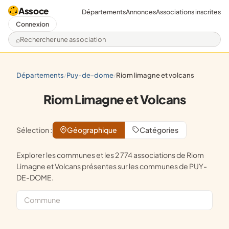
Assoce
Départements
Annonces
Associations inscrites
Connexion
Rechercher une association
départements
puy-de-dome
riom limagne et volcans
/
/
Riom Limagne et Volcans
Sélection :
Géographique
Catégories
Explorer les communes et les 2 774 associations de Riom
Limagne et Volcans présentes sur les communes de PUY-
DE-DOME.