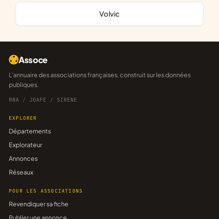
Volvic
Assoce
L'annuaire des associations françaises, construit sur les données
publiques.
RNA
/
JOAFE
/
SIRENE
EXPLORER
Départements
Explorateur
Annonces
Réseaux
POUR LES ASSOCIATIONS
Revendiquer sa fiche
Publier une annonce