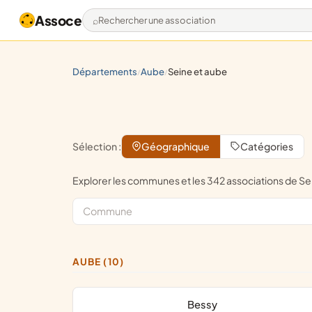
Assoce
Rechercher une association
départements
aube
seine et aube
/
/
Sélection :
Géographique
Catégories
Explorer les communes et les 342 associations de S
AUBE (10)
Bessy