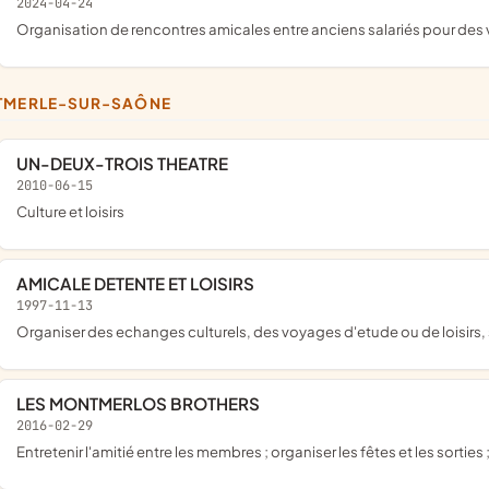
2024-04-24
organisation de rencontres amicales entre anciens salariés pour des 
NTMERLE-SUR-SAÔNE
UN-DEUX-TROIS THEATRE
2010-06-15
culture et loisirs
AMICALE DETENTE ET LOISIRS
1997-11-13
organiser des echanges culturels, des voyages d'etude ou de loisirs,
LES MONTMERLOS BROTHERS
2016-02-29
entretenir l'amitié entre les membres ; organiser les fêtes et les sorties ;