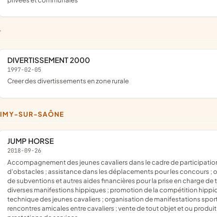
T
DIVERTISSEMENT 2000
1997-02-05
creer des divertissements en zone rurale
SIMY-SUR-SAÔNE
JUMP HORSE
2018-09-26
accompagnement des jeunes cavaliers dans le cadre de participations à des concours hippiques tels que des concours de sauts
d'obstacles ; assistance dans les déplacements pour les concours ;
de subventions et autres aides financières pour la prise en charge de 
diverses manifestions hippiques ; promotion de la compétition hippiqu
technique des jeunes cavaliers ; organisation de manifestations sport
rencontres amicales entre cavaliers ; vente de tout objet et ou produit 