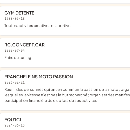
GYM DETENTE
1988-03-18
toutes activites creatives et sportives
RC.CONCEPT.CAR
2008-07-04
faire du tuning
FRANCHELEINS MOTO PASSION
2023-02-21
réunir des personnes qui ont en commun la passion de la moto ; organiser des sorties et balades motos entre ses membres et pour
lesquelles la vitesse n'est pas le but recherché ; organiser des manif
participation financière du club lors de ses activités
EQU'ICI
2024-06-13