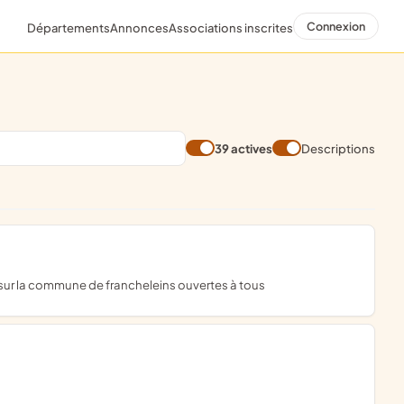
Connexion
Départements
Annonces
Associations inscrites
39 actives
Descriptions
es sur la commune de francheleins ouvertes à tous