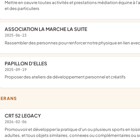
mettre en oeuvre toutes activités et prestations médiation équine à l'attention des entreprises des associations des pouvoirs publics
et des particuliers
ASSOCIATION LA MARCHE LA SUITE
2025-06-23
rassembler des personnes pour renforcer notre physique en lien ave
PAPILLON D'ELLES
2025-09-19
proposer des ateliers de développement personnel et créatifs
NERANS
CRT 52 LEGACY
2026-02-06
promouvoir et développer la pratique d'un ou plusieurs sports en loisir ou en compétition pour les enfants, les adolescents et les
adultes, et tous objets similaires, connexes ou complémentaires ou s