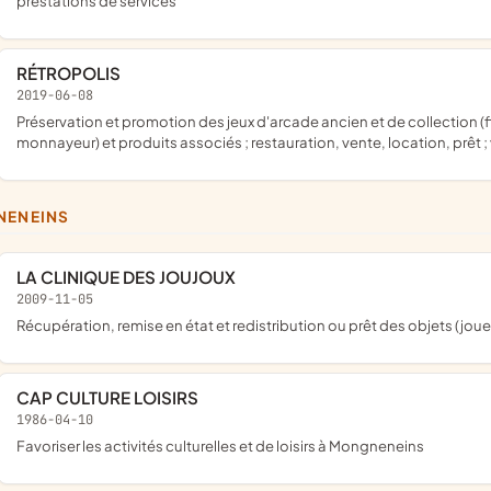
prestations de services
RÉTROPOLIS
2019-06-08
préservation et promotion des jeux d'arcade ancien et de collection (flippers, bornes de jeu video, babyfoot et autres jeux à
monnayeur) et produits associés ; restauration, vente, location, prê
NENEINS
LA CLINIQUE DES JOUJOUX
2009-11-05
récupération, remise en état et redistribution ou prêt des objets (jouet
CAP CULTURE LOISIRS
1986-04-10
favoriser les activités culturelles et de loisirs à Mongneneins