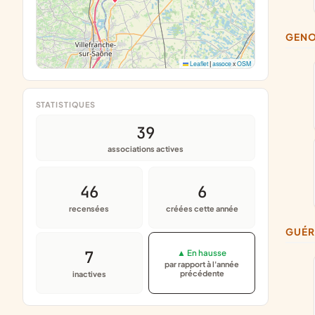
GEN
Leaflet
|
assoce
x
OSM
STATISTIQUES
39
associations actives
46
6
recensées
créées cette année
GUÉ
7
▲ En hausse
par rapport à l'année
précédente
inactives