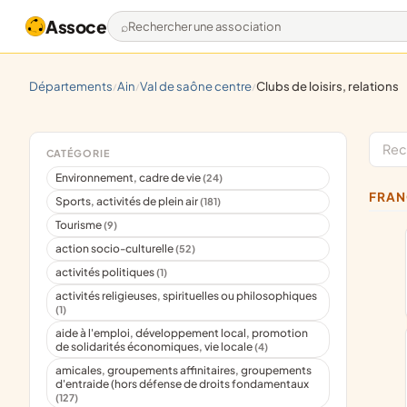
Assoce
Rechercher une association
départements
ain
val de saône centre
clubs de loisirs, relations
/
/
/
CATÉGORIE
Environnement, cadre de vie
(24)
FRA
Sports, activités de plein air
(181)
Tourisme
(9)
action socio-culturelle
(52)
activités politiques
(1)
activités religieuses, spirituelles ou philosophiques
(1)
aide à l'emploi, développement local, promotion
de solidarités économiques, vie locale
(4)
amicales, groupements affinitaires, groupements
d'entraide (hors défense de droits fondamentaux
(127)