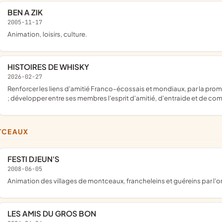
BEN A ZIK
2005-11-17
animation, loisirs, culture.
HISTOIRES DE WHISKY
2026-02-27
renforcer les liens d'amitié Franco-écossais et mondiaux, par la promotion et la dégustation des whiskys tant écossais que mondiaux
; développer entre ses membres l'esprit d'amitié, d'entraide et de c
TCEAUX
FESTI DJEUN'S
2008-06-05
animation des villages de montceaux, francheleins et guéreins par l'
LES AMIS DU GROS BON