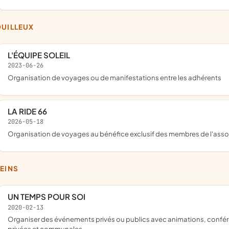
OUILLEUX
L'ÉQUIPE SOLEIL
2023-06-26
organisation de voyages ou de manifestations entre les adhérents
LA RIDE 66
2026-05-18
organisation de voyages au bénéfice exclusif des membres de l'asso
REINS
UN TEMPS POUR SOI
2020-02-13
organiser des événements privés ou publics avec animations, conférences, ateliers bien-être et culinaires, avec location de salles
privées et communales