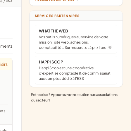
es
/
RNA
SERVICES PARTENAIRES
WHAT THE WEB
Vos outils numériques au service de votre
mission : site web, adhésions,
ements
comptabilité… Sur mesure, et à prix libre. 💡
HAPPI SCOP
isirs
Happï Scop est une coopérative
d’expertise comptable & de commissariat
aux comptes dédié à l'ESS
Entreprise ?
Apportez votre soutien aux associations
du secteur
!
mple