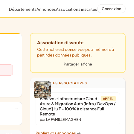
Connexion
Départements
Annonces
Associations inscrites
Association dissoute
Cette fiche est conservée pour mémoire à
partir des données publiques.
Partager la fiche
ANNONCES ASSOCIATIVES
Bénévole Infrastructure Cloud
APPEL
Azure & Migration Auth [Infra / DevOps /
Cloud] H/F - 100% à distance Full
Remote
par LA FAMILLE MAGHEN
Publiez vos annonces
->