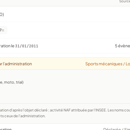
Sourc
0)
7
ration le
5 évèn
31/01/2011
r l'administration
Sports mécaniques
Lo
/
, moto, trial)
ts ceux de l'administration.
aration
Déclarée
Si
/