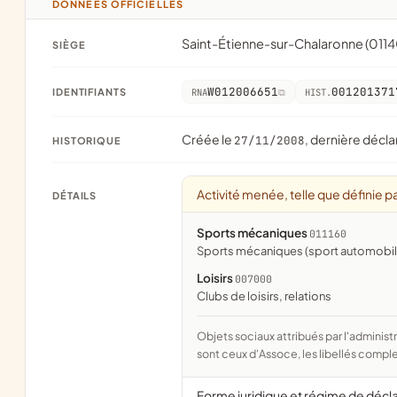
DONNÉES OFFICIELLES
Saint-Étienne-sur-Chalaronne (0114
SIÈGE
W012006651
001201371
IDENTIFIANTS
RNA
HIST.
Créée le
, dernière décla
27/11/2008
HISTORIQUE
Activité menée, telle que définie pa
DÉTAILS
Sports mécaniques
011160
Sports mécaniques (sport automobile
Loisirs
007000
clubs de loisirs, relations
Objets sociaux attribués par l'administration d'après l'objet déclaré ; activité NAF attribuée par l'INSEE. Les noms courts
sont ceux d'Assoce, les libellés comple
Forme juridique et régime de décl