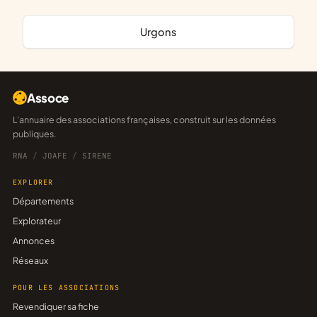
Urgons
Assoce
L'annuaire des associations françaises, construit sur les données
publiques.
RNA
/
JOAFE
/
SIRENE
EXPLORER
Départements
Explorateur
Annonces
Réseaux
POUR LES ASSOCIATIONS
Revendiquer sa fiche