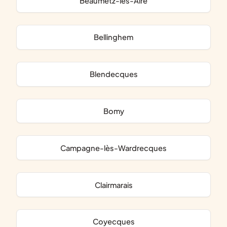
Beaumetz-lès-Aire
Bellinghem
Blendecques
Bomy
Campagne-lès-Wardrecques
Clairmarais
Coyecques