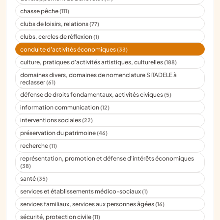
chasse pêche
(111)
clubs de loisirs, relations
(77)
clubs, cercles de réflexion
(1)
conduite d'activités économiques
(33)
culture, pratiques d'activités artistiques, culturelles
(188)
domaines divers, domaines de nomenclature SITADELE à
reclasser
(61)
défense de droits fondamentaux, activités civiques
(5)
information communication
(12)
interventions sociales
(22)
préservation du patrimoine
(46)
recherche
(11)
représentation, promotion et défense d'intérêts économiques
(38)
santé
(35)
services et établissements médico-sociaux
(1)
services familiaux, services aux personnes âgées
(16)
sécurité, protection civile
(11)