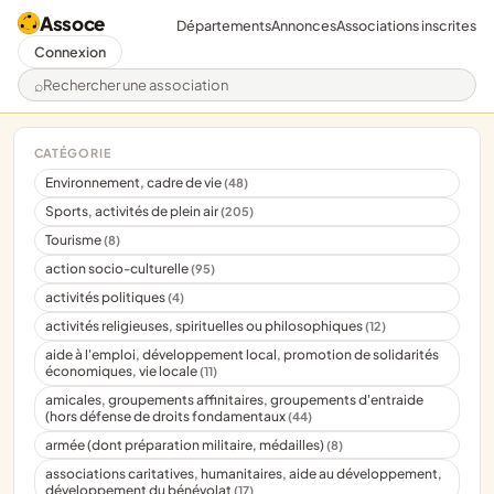
Assoce
Départements
Annonces
Associations inscrites
Connexion
Rechercher une association
CATÉGORIE
Environnement, cadre de vie
(48)
Sports, activités de plein air
(205)
Tourisme
(8)
action socio-culturelle
(95)
activités politiques
(4)
activités religieuses, spirituelles ou philosophiques
(12)
aide à l'emploi, développement local, promotion de solidarités
économiques, vie locale
(11)
amicales, groupements affinitaires, groupements d'entraide
(hors défense de droits fondamentaux
(44)
armée (dont préparation militaire, médailles)
(8)
associations caritatives, humanitaires, aide au développement,
développement du bénévolat
(17)