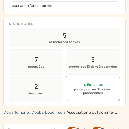
éducation formation
(51)
STATISTIQUES
5
associations actives
7
5
recensées
créées ces 10 dernières années
2
▲ En hausse
par rapport aux 10 années
précédentes
inactives
départements
doubs
loue-lison
association à but commercial, développement économique
/
/
/