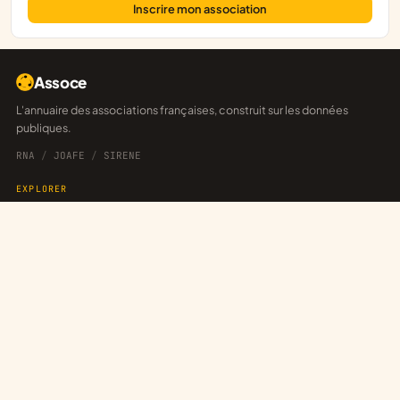
Inscrire mon association
Assoce
L'annuaire des associations françaises, construit sur les données
publiques.
RNA
/
JOAFE
/
SIRENE
EXPLORER
Départements
Explorateur
Annonces
Réseaux
POUR LES ASSOCIATIONS
Revendiquer sa fiche
Publier une annonce
Créer un réseau