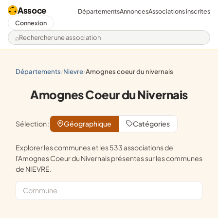
Assoce
Départements
Annonces
Associations inscrites
Connexion
Rechercher une association
départements
nievre
amognes coeur du nivernais
/
/
Amognes Coeur du Nivernais
Sélection :
Géographique
Catégories
Explorer les communes et les 533 associations de
l'Amognes Coeur du Nivernais présentes sur les communes
de NIEVRE.