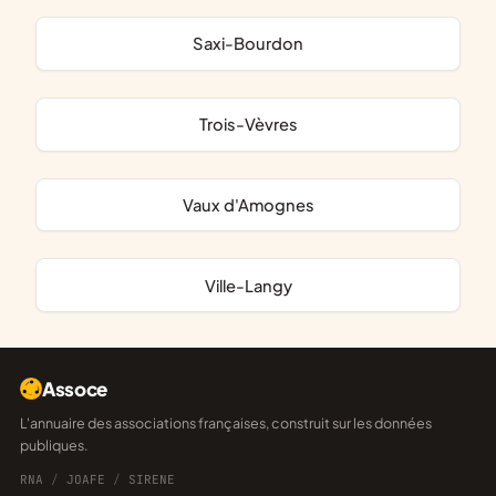
Saxi-Bourdon
Trois-Vèvres
Vaux d'Amognes
Ville-Langy
Assoce
L'annuaire des associations françaises, construit sur les données
publiques.
RNA
/
JOAFE
/
SIRENE