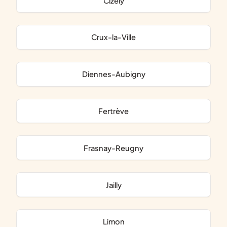
Cizely
Crux-la-Ville
Diennes-Aubigny
Fertrève
Frasnay-Reugny
Jailly
Limon